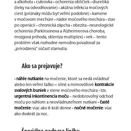
a alkoholu • cukrovka • ochorenia obličiek • diuretiká
(lieky na odvodňovanie) • akútna infekcia močových
ciest (príznaky môžu byť veľmi podobné) • kamene
v močovom mechúre • nádor močového mechúra • stav
po operácii • chronická zápcha • obezita • neurologické
ochorenia (Parkinsonova a Alzheimerova choroba,
mozgová príhoda, skleróza multiplex) • vek – tento
problém však rozhodne nemožno považovať za
„prirodzenú“ súčasť starnutia.
Ako sa prejavuje?
•
náhle nutkanie
na močenie, ktoré sa nedá ovládnuť
alebo len veľmi ťažko = silné a mimovôľové
kontrakcie
svalových buniek
v stene močového mechúra • tzv.
urgentná
inkontinencia moču
– nedobrovoľný odchod
moču po náhlom a neovládnuteľnom nutkaní •
časté
močenie
: viac ako 8-krát denne •
nočné močenie
: viac
ako dvakrát za noc.