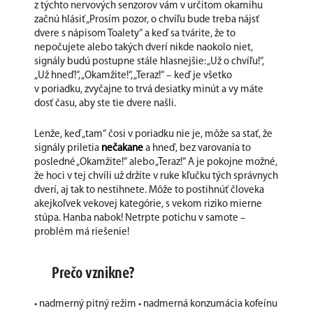
z týchto nervových senzorov vám v určitom okamihu
začnú hlásiť „Prosím pozor, o chvíľu bude treba nájsť
dvere s nápisom Toalety“ a keď sa tvárite, že to
nepočujete alebo takých dverí nikde naokolo niet,
signály budú postupne stále hlasnejšie: „Už o chvíľu!“,
„Už hneď!“, „Okamžite!“, „Teraz!“ – keď je všetko
v poriadku, zvyčajne to trvá desiatky minút a vy máte
dosť času, aby ste tie dvere našli.
Lenže, keď „tam“ čosi v poriadku nie je, môže sa stať, že
signály priletia
nečakane
a hneď, bez varovania to
posledné „Okamžite!“ alebo „Teraz!“ A je pokojne možné,
že hoci v tej chvíli už držíte v ruke kľučku tých správnych
dverí, aj tak to nestihnete. Môže to postihnúť človeka
akejkoľvek vekovej kategórie, s vekom riziko mierne
stúpa. Hanba nabok! Netrpte potichu v samote –
problém má riešenie!
Prečo vznikne?
• nadmerný pitný režim • nadmerná konzumácia kofeínu