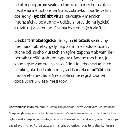
nikotín podporuje svalovú kontrakciu mechúra • ak sa
liečite na iné ochorenia (napr. cukrovku), buďte veľmi
dôsledný •
fyzickú aktivitu
si dávkujte v menších
intenzitách a postupne – udržte si pravidelnú fyzickú
aktivitu aj za cenu používania hygienických vložiek.
Liečba farmakologická
: • lieky na
relaxáciu
svaloviny
mechúra (tabletky, gély, náplasti) – nežiaduce účinky:
suché oči, sucho v ústach a vagíne, zápcha ◊ ak vám liek
pomáha riešiť problém hyperaktívneho mechúra, je
vhodnejšie zamerať sa na zvládnutie jeho nežiaducich
účinkov, ako ho kvôli nim vysadiť • injekcie
botoxu
do
močového mechúra (nie sú oficiálne registrované) –
doba účinku: 6 až 9 mesiacov.
Upozornenie
: Tento materiál je určený ako podpora liečby, ktorú Vám určil Váš lekár.
Neupravujte a neprerušte liečbu ordinovanú Vaším lekárom bez jeho vedomia. Obsah
tejto stránky nie je určený na to, aby nahradil konzultáciu s lekárom, ak si to vyžaduje
Váš zdravotný stav. Autori textu ani majitelia autorských práv tejto stránky nenesú