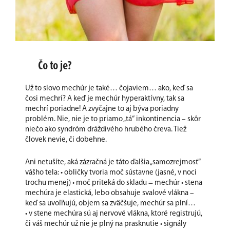
Čo to je?
Už to slovo mechúr je také… čojaviem… ako, keď sa
čosi mechrí? A keď je mechúr hyperaktívny, tak sa
mechrí poriadne! A zvyčajne to aj býva poriadny
problém. Nie, nie je to priamo „tá“ inkontinencia – skôr
niečo ako syndróm dráždivého hrubého čreva. Tiež
človek nevie, či dobehne.
Ani netušíte, aká zázračná je táto ďalšia „samozrejmosť“
vášho tela: • obličky tvoria moč sústavne (jasné, v noci
trochu menej) • moč priteká do skladu = mechúr • stena
mechúra je elastická, lebo obsahuje svalové vlákna –
keď sa uvoľňujú, objem sa zväčšuje, mechúr sa plní…
• v stene mechúra sú aj nervové vlákna, ktoré registrujú,
či váš mechúr už nie je plný na prasknutie • signály