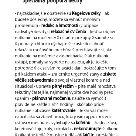
Špeciálna podpora liečby
• najzákladnejšie opatrenie sú
Kegelove cviky
– ak
budete dôsledný, môžete sa vyhnúť mnohým
problémom •
redukcia hmotnosti
(v prípade
nadváhy/obezity) •
relaxačné cvičenia
– keď sa objaví
nutkanie na močenie: ◊ ostaňte pokojný ◊ sadnite si
◊ pomaly a hlboko dýchajte ◊ skúste dosiahnuť
relaxáciu močového mechúra ◊ predstavujte si, ako
nutkanie na močenie z vás odchádza ◊ ak nutkanie
ustúpi, pomaly sa vyberte na toaletu, ak je to ešte
potrebné ◊ ak sa vám relaxácia darí, pokračujte v tom
pri každom ataku – zmiernite urgentné stavy a
získate
väčšie sebavedomie
o svojej vlastnej kontrole nad
situáciou! • upravte
pitný režim
– pite malé množstvá
tekutiny častejšie, najmenej vypite dve hodiny pred
spaním •
plánované močenie
: naučte sa vymočiť
pravidelne každé 2 až 4 hodiny – skôr ako príde
nutkanie • občasné
katétrovanie
– lekár vás môže
naučiť, ako sa zbaviť moču, ktorý vám aj po močení
ostáva v mechúre • vyhýbajte sa
kofeínu
– žiadna káva,
kofeínové čaje, koly, čokoláda •
nekonzumujte
◊ alkohol
◊ pikantné jedlá ◊ mastné jedlá •
ak fajčíte
, prestaňte –