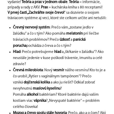
vydanie!
Teória a prax v jednom obale
.
Teória
= informácie,
prípady a rady z AKV.
Prax
= kuchárska kniha s 80 receptami!
V prvej časti „Zachráňte svoje črevo!
“ sa dozviete o svojom
tráviacom systéme aj veci, ktoré ste celkom určite ani netušili:
Črevný nervový systém
: Prečo vám „zostane jedlo v
žalúdku“ a čo s tým? Ako pomáha
melatonín
pri liečbe
tráviacich problémov? Prečo
úzkosť
a
panická
porucha
pochádza z čreva a čo s tým?
Hlad
: Prečo potrebujeme
hlad
a „škŕkanie v žalúdku“? Ako
neustále jedenie v kuse poškodí trávenie, imunitu a celé
zdravie?
Črevná mikrobiota
: Nový
vesmír
nášho vesmíru! Kto to je a
čo urobil „Rytier s vaginálnym tampónom“? Prečo
vzniká
dojčenská kolika
a ako ju riešiť? Odkiaľ zobrať
nevyhnutnú
maslovú kyselinu
?
Pomáha
alkohol
baktériam? Ktoré baktérie dajú vašim
kostiam viac
vápnika
? „Nevyspaté baktérie“ = problém
celého človeka!
Mozog a črevo spolu stále hovoria
: Prečo, ako a o čom? Aký