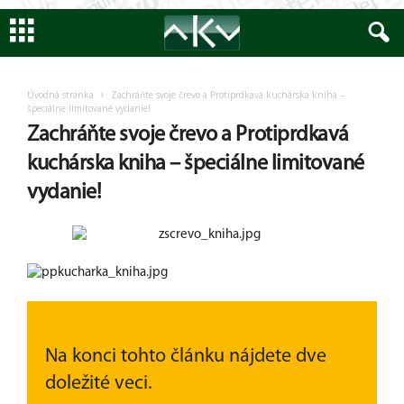
Encyklopedia
AKV
Úvodná stránka
Zachráňte svoje črevo a Protiprdkavá kuchárska kniha –
špeciálne limitované vydanie!
Zachráňte svoje črevo a Protiprdkavá
kuchárska kniha – špeciálne limitované
vydanie!
Na konci tohto článku nájdete dve
doležité veci.