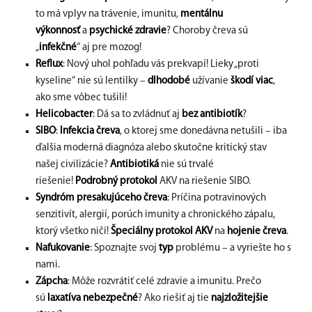
to má vplyv na trávenie, imunitu,
mentálnu
výkonnosť
a
psychické zdravie
? Choroby čreva sú
„
infekčné
“ aj pre mozog!
Reflux
: Nový uhol pohľadu vás prekvapí! Lieky „proti
kyseline“ nie sú lentilky –
dlhodobé
užívanie
škodí viac
,
ako sme vôbec tušili!
Helicobacter
: Dá sa to zvládnuť aj
bez antibiotík
?
SIBO
:
Infekcia čreva
, o ktorej sme donedávna netušili – iba
ďalšia moderná diagnóza alebo skutočne kritický stav
našej civilizácie?
Antibiotiká
nie sú trvalé
riešenie!
Podrobný protokol
AKV na riešenie SIBO.
Syndróm presakujúceho čreva
: Príčina potravinových
senzitivít, alergií, porúch imunity a chronického zápalu,
ktorý všetko ničí!
Špeciálny protokol AKV
na
hojenie čreva
.
Nafukovanie
: Spoznajte svoj
typ
problému – a vyriešte ho s
nami.
Zápcha
: Môže rozvrátiť celé zdravie a imunitu. Prečo
sú
laxatíva nebezpečné
? Ako riešiť aj tie
najzložitejšie