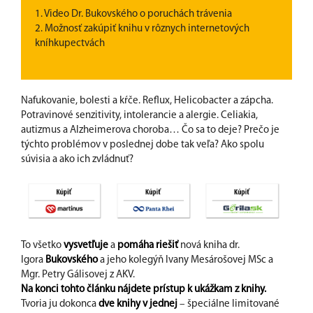
1. Video Dr. Bukovského o poruchách trávenia
2. Možnosť zakúpiť knihu v rôznych internetových
kníhkupectvách
Nafukovanie, bolesti a kŕče. Reflux, Helicobacter a zápcha.
Potravinové senzitivity, intolerancie a alergie. Celiakia,
autizmus a Alzheimerova choroba… Čo sa to deje? Prečo je
týchto problémov v poslednej dobe tak veľa? Ako spolu
súvisia a ako ich zvládnuť?
To všetko
vysvetľuje
a
pomáha riešiť
nová kniha dr.
Igora
Bukovského
a jeho kolegýň Ivany Mesárošovej MSc a
Mgr. Petry Gálisovej z AKV.
Na konci tohto článku nájdete prístup k ukážkam z knihy.
Tvoria ju dokonca
dve knihy v jednej
– špeciálne limitované