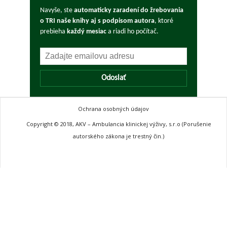
Navyše, ste
automaticky zaradení do žrebovania
o TRI naše knihy aj s podpisom autora
, ktoré
prebieha
každý mesiac
a riadi ho počítač.
Odoslať
Ochrana osobných údajov
Copyright © 2018, AKV – Ambulancia klinickej výživy, s.r.o (Porušenie
autorského zákona je trestný čin.)