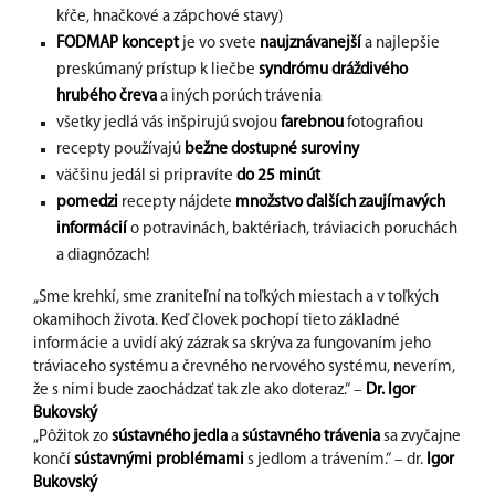
kŕče, hnačkové a zápchové stavy)
FODMAP koncept
je vo svete
naujznávanejší
a najlepšie
preskúmaný prístup k liečbe
syndrómu dráždivého
hrubého čreva
a iných porúch trávenia
všetky jedlá vás inšpirujú svojou
farebnou
fotografiou
recepty používajú
bežne dostupné suroviny
väčšinu jedál si pripravíte
do 25 minút
pomedzi
recepty nájdete
množstvo ďalších zaujímavých
informácií
o potravinách, baktériach, tráviacich poruchách
a diagnózach!
„Sme krehkí, sme zraniteľní na toľkých miestach a v toľkých
okamihoch života. Keď človek pochopí tieto základné
informácie a uvidí aký zázrak sa skrýva za fungovaním jeho
tráviaceho systému a črevného nervového systému, neverím,
že s nimi bude zaochádzať tak zle ako doteraz.“ –
Dr. Igor
Bukovský
„Pôžitok zo
sústavného jedla
a
sústavného trávenia
sa zvyčajne
končí
sústavnými problémami
s jedlom a trávením.“ – dr.
Igor
Bukovský