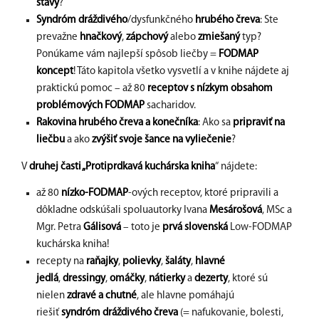
stavy
?
Syndróm dráždivého
/dysfunkčného
hrubého čreva
: Ste
prevažne
hnačkový
,
zápchový
alebo
zmiešaný
typ?
Ponúkame vám najlepší spôsob liečby =
FODMAP
koncept
! Táto kapitola všetko vysvetlí a v knihe nájdete aj
praktickú pomoc – až 80
receptov s nízkym obsahom
problémových FODMAP
sacharidov.
Rakovina hrubého čreva a konečníka
: Ako sa
pripraviť na
liečbu
a ako
zvýšiť svoje šance na vyliečenie
?
V
druhej časti „Protiprdkavá kuchárska kniha
“ nájdete:
až 80
nízko-FODMAP
-ových receptov, ktoré pripravili a
dôkladne odskúšali spoluautorky Ivana
Mesárošová
, MSc a
Mgr. Petra
Gálisová
– toto je
prvá slovenská
Low-FODMAP
kuchárska kniha!
recepty na
raňajky
,
polievky
,
šaláty
,
hlavné
jedlá
,
dressingy
,
omáčky
,
nátierky
a
dezerty
, ktoré sú
nielen
zdravé a chutné
, ale hlavne pomáhajú
riešiť
syndróm dráždivého čreva
(= nafukovanie, bolesti,