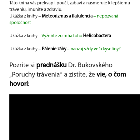
Táto kniha vás prekvapí, poučí, zabaví a nasmeruje k lepšiemu
tráveniu, imunite a zdraviu.
Ukážka z knihy –
Meteorizmus a flatulencia
– nepozvaná
spoločnosť
Ukážka z knihy –
Vyžeňte zo mňa toho
Helicobactera
Ukážka z knihy –
Pálenie záhy
– naozaj vždy veľa kyseliny?
Pozrite si
prednášku
Dr. Bukovského
„Poruchy trávenia“ a zistíte, že
vie, o čom
hovorí
: