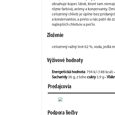
obsahuje kopec látok, ktoré tam nemajú
rôzne farbivá, arómy a konzervanty. Dm
celozrnný chlieb je úplne bez pridaných
a konzervantov, a preto u nás patrí do 
najlepších chlebov a pečív.
Zloženie
celozrnný ražný šrot 62 %, voda, jedlá m
Výživové hodnoty
Energetická hodnota
: 794 kJ (188 kcal) 
Sacharidy
36 g, z toho
cukry
3,9 g •
Vlák
Predajcovia
Podpora liečby