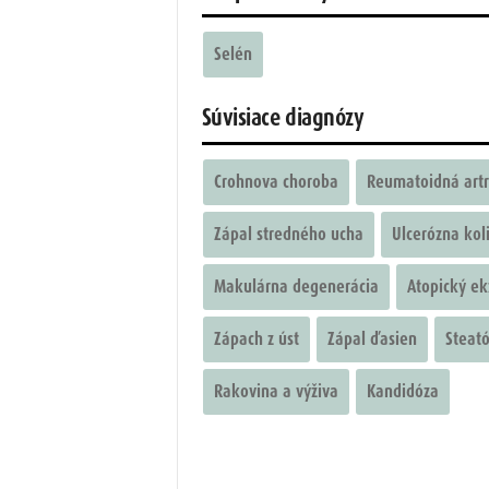
Selén
Súvisiace diagnózy
Crohnova choroba
Reumatoidná artr
Zápal stredného ucha
Ulcerózna koli
Makulárna degenerácia
Atopický e
Zápach z úst
Zápal ďasien
Steat
Rakovina a výživa
Kandidóza