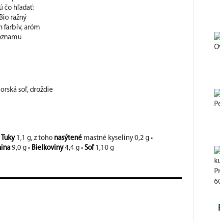
 čo hľadať:
Bio ražný
 farbív, aróm
zoznamu
O
orská soľ, droždie
P
•
Tuky
1,1 g, z toho
nasýtené
mastné kyseliny 0,2 g •
nina
9,0 g •
Bielkoviny
4,4 g •
Soľ
1,10 g
Pr
6