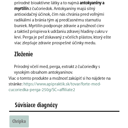
prírodné bioaktívne látky a to najmä
antokyaníny a
myrtilín
z čučoriedok. Antokyaníny majú silný
antioxidačný účinok, čím nás chránia pred voľnými
radikálmi a bránia tým aj predčasnému starnutiu
buniek. Myrtilín podporuje zdravie a pružnosť ciev
a taktiež prispieva k udržaniu zdravej hladiny cukru v
krvi. Perga je peľ získavaný z včelích plástov, ktorý ešte
viac zlepšuje zdravie prospešné účinky medu.
Zloženie
Prírodný včelí med, perga, extrakt z čučoriedky s
vysokým obsahom antokyanínov.
Viac o tomto produkte a možnosť zakúpiť si ho nájdete na
stránke:
https://www.apipraktik.sk/tovar/forte-med-
cucoriedka-perga-250g/SC=affiliate2
Súvisiace diagnózy
Chrípka