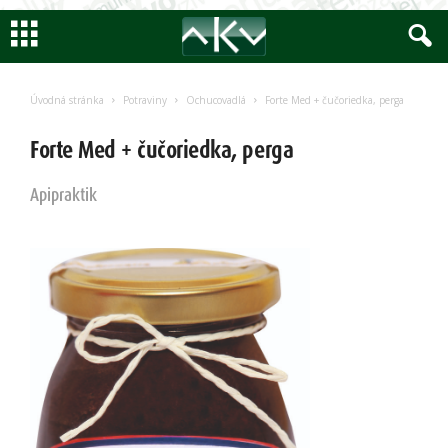
Encyklopedia
AKV
Úvodná stránka
Potraviny
Ochucovadlá
Forte Med + čučoriedka, perga
Forte Med + čučoriedka, perga
Apipraktik