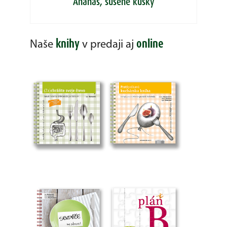
Ananás, sušené kúsky
knihy
online
Naše
v predaji aj