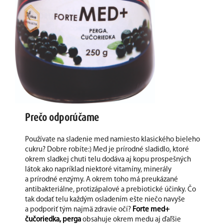
Prečo odporúčame
Používate na sladenie med namiesto klasického bieleho
cukru? Dobre robíte:) Med je prírodné sladidlo, ktoré
okrem sladkej chuti telu dodáva aj kopu prospešných
látok ako napríklad niektoré vitamíny, minerály
a prírodné enzýmy. A okrem toho má preukázané
antibakteriálne, protizápalové a prebiotické účinky. Čo
tak dodať telu každým osladením ešte niečo navyše
a podporiť tým najmä zdravie očí?
Forte med+
čučoriedka, perga
obsahuje okrem medu aj ďaľšie