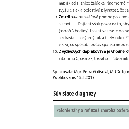
napríklad sliznice žalúdka. Nadmerné mn
zvyšuje tlak a bolestivú plynatosť, čo s
Zmrzlina
– huráá! Prvá pomoc po zlom a 
a zradili… Dajte si však pozor na to, 
(aspoň 3 hodiny). Inak si vezmete do po
a zdravia – nasýtený tuk a biely cukor ?
v krvi, čo spôsobí počas spánku nepoko
Z výživových doplnkov nie je vhodné 
vitamínu C, cesnak, trezalka – ľubovní
Spracovala: Mgr. Petra Gálisová, MUDr. Igo
Publikované: 15.3.2019
Súvisiace diagnózy
Pálenie záhy a refluxná choroba pažer