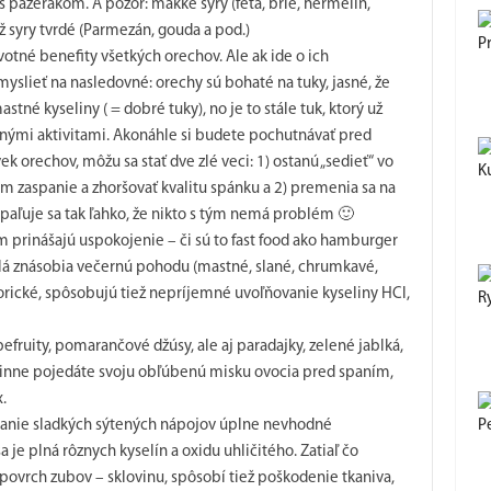
s pažerákom. A pozor: mäkké syry (feta, brie, hermelín,
ež syry tvrdé (Parmezán, gouda a pod.)
P
otné benefity všetkých orechov. Ale ak ide o ich
slieť na nasledovné: orechy sú bohaté na tuky, jasné, že
é kyseliny ( = dobré tuky), no je to stále tuk, ktorý už
nými aktivitami. Akonáhle si budete pochutnávať pred
k orechov, môžu sa stať dve zlé veci: 1) ostanú „sedieť“ vo
K
m zaspanie a zhoršovať kvalitu spánku a 2) premenia sa na
spaľuje sa tak ľahko, že nikto s tým nemá problém 🙂
ám prinášajú uspokojenie – či sú to fast food ako hamburger
edlá znásobia večernú pohodu (mastné, slané, chrumkavé,
orické, spôsobujú tiež nepríjemné uvoľňovanie kyseliny HCl,
R
efruity, pomarančové džúsy, ale aj paradajky, zelené jablká,
vinne pojedáte svoju obľúbenú misku ovocia pred spaním,
.
íjanie sladkých sýtených nápojov úplne nevhodné
P
a je plná rôznych kyselín a oxidu uhličitého. Zatiaľ čo
povrch zubov – sklovinu, spôsobí tiež poškodenie tkaniva,