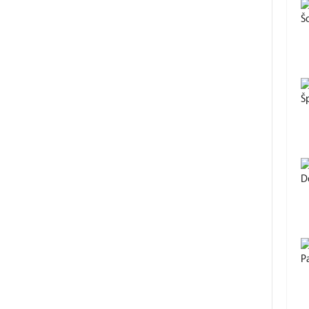
Š
Š
De
P