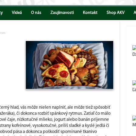
ty
Videá
O nás
Zaujímavosti
Kontakt
Shop AKV
A
nkom
D
Ľ
erný hlad, vás môže nielen naplniť, ale môže tiež spôsobiť
žeráka), či dokonca rozbiť spánkový rytmus. Zatiaľ čo málo
kové čaje, nízkotučné mlieko, jogurt alebo banán príjemne
M
strany kofeínové, vysokotučné, príliš sladké a kyslé jedlá či
ť obvod pása a dokonca poškodiť spomínané tkanivo