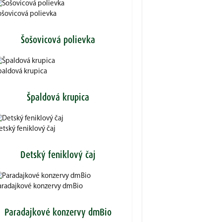
ošovicová polievka
Šošovicová polievka
paldová krupica
Špaldová krupica
tský feniklový čaj
Detský feniklový čaj
aradajkové konzervy dmBio
Paradajkové konzervy dmBio