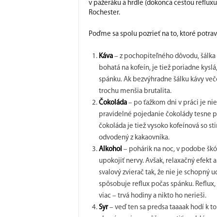
v pažeráku a hrdle (dokonca cestou refluxu 
Rochester.
Poďme sa spolu pozrieť na to, ktoré potra
Káva
– z pochopiteľného dôvodu, šálka
bohatá na kofeín, je tiež poriadne kys
spánku. Ak bezvýhradne šálku kávy večer
trochu menšia brutalita.
Čokoláda
– po ťažkom dni v práci je ni
pravidelné pojedanie čokolády tesne p
čokoláda je tiež vysoko kofeínová so 
odvodený z kakaovníka.
Alkohol
– pohárik na noc, v podobe šk
upokojiť nervy. Avšak, relaxačný efekt 
svalový zvierač tak, že nie je schopný 
spôsobuje reflux počas spánku. Reflux, 
viac – trvá hodiny a nikto ho nerieši.
Syr
– veď ten sa predsa taaaak hodí k 