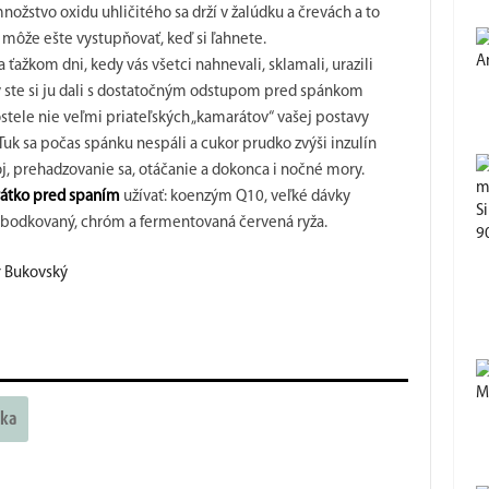
ožstvo oxidu uhličitého sa drží v žalúdku a črevách a to
a môže ešte vystupňovať, keď si ľahnete.
A
ťažkom dni, kedy vás všetci nahnevali, sklamali, urazili
aby ste si ju dali s dostatočným odstupom pred spánkom
stele nie veľmi priateľských „kamarátov“ vašej postavy
 Tuk sa počas spánku nespáli a cukor prudko zvýši inzulín
j, prehadzovanie sa, otáčanie a dokonca i nočné mory.
krátko pred spaním
užívať: koenzým Q10, veľké dávky
S
k bodkovaný, chróm a fermentovaná červená ryža.
90
r Bukovský
M
áka