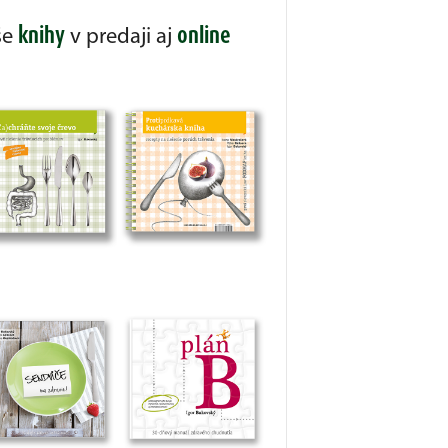
knihy
online
še
v predaji aj