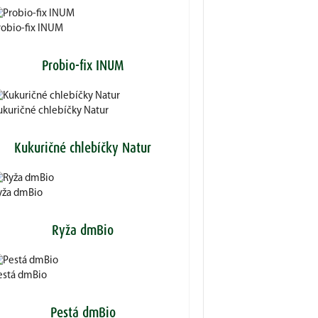
robio-fix INUM
Probio-fix INUM
ukuričné chlebíčky Natur
Kukuričné chlebíčky Natur
yža dmBio
Ryža dmBio
está dmBio
Pestá dmBio