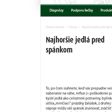
Encyklopedia
AKV
Diagnózy
Podpora liečby
Produk
Úvodná stránka
Články
Najhoršie jedlá pred spá
Najhoršie jedlá pred
spánkom
To, po čom siahnete, keď vás prepadne več
naberanie na váhe, reflux (= poškodenie pa
kyslé jedlá ako celozrnné potraviny, bylin
utíšia „mrnčiaci“ prázdny žalúdok, z druhej 
nápoje môžu váš spánok zruinovať, zväčši