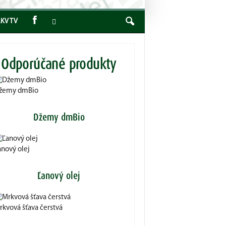
KV TV
Odporúčané produkty
žemy dmBio
Džemy dmBio
anový olej
Ľanový olej
rkvová šťava čerstvá