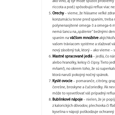
ako víno, aj syr môže spustiť problémy 
riccota a pod.) spôsobujú reflux viac n
Orechy
– vieme, že hlásame veľké zdrav
konzumáciu tesne pred spaním, treba my
polynenasýtené omega-3 a omega-6 mastn
nemá šancu na „spálenie“ bežnými den
spaním na
väčšom množstve
akýchkoľve
vašom tráviacom systéme a sťažovať vá
nový zásobný tuk, ktorý – ako vieme – 
Mastné spracované jedlá
– jedlá, čo n
alebo hranolky, keksy či čipsy. Tieto j
mňam!), no okrem toho, že sú superkal
ktorá naruší pokojný nočný spánok.
Kyslé ovocie
– pomaranče, citróny, grap
čerešne, broskyne a čučoriedky. Ak ne
môže to vysvetľovať váš prípadný reflux
Bublinkové nápoje
– nielen, že je pop
z kalorických dôvodov, plechovka či fľaš
kyselina v nápoji poškodzuje ochranný 