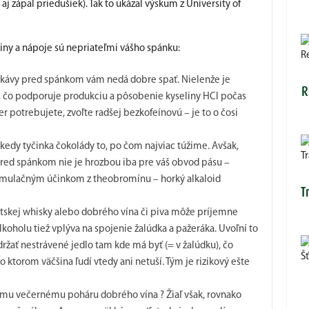
aj zápal priedušiek). Tak to ukázal výskum z University of
viny a nápoje sú nepriateľmi vášho spánku:
R
 kávy pred spánkom vám nedá dobre spať. Nielenže je
R
lá, čo podporuje produkciu a pôsobenie kyseliny HCl počas
 potrebujete, zvoľte radšej bezkofeínovú – je to o čosi
ekedy tyčinka čokolády to, po čom najviac túžime. Avšak,
T
red spánkom nie je hrozbou iba pre váš obvod pásu –
stimulačným účinkom z theobromínu – horký alkaloid
T
ótskej whisky alebo dobrého vína či piva môže príjemne
alkoholu tiež vplýva na spojenie žalúdka a pažeráka. Uvoľní to
udržať nestrávené jedlo tam kde má byť (= v žalúdku), čo
Šť
o ktorom väčšina ľudí vtedy ani netuší. Tým je rizikový ešte
tomu večernému poháru dobrého vína ? Žiaľ však, rovnako