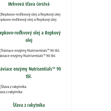
Mrkvová šťava čerstvá
epkovo-reďkvový olej a Repkový olej
epkovo-reďkvový olej a Repkový
olej
ráviace enzýmy Nutrisentials™ 90 tbl.
ráviace enzýmy Nutrisentials™ 90
tbl.
ava z rakytníka
Šťava z rakytníka