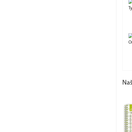
T
O
Na