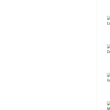
Ľ
D
Gi
M