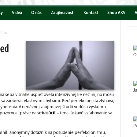
ty
Videá
O nás
Zaujímavosti
Kontakt
Shop AKV
A
 ČÍM?
red
O
J
 na seba v snahe uspieť oveľa intenzívnejšie než iní, no môžu
iš sa zaoberať vlastnými chybami. Keď perfekcionista zlyháva,
 vyhorenia. V nedávnej zaujímavej štúdii vedúca výskumu
i pozornosť práve na
sebasúcit
– teda láskavé vzťahovanie sa
P
plnili anonymný dotazník na posúdenie perfekcionizmu,