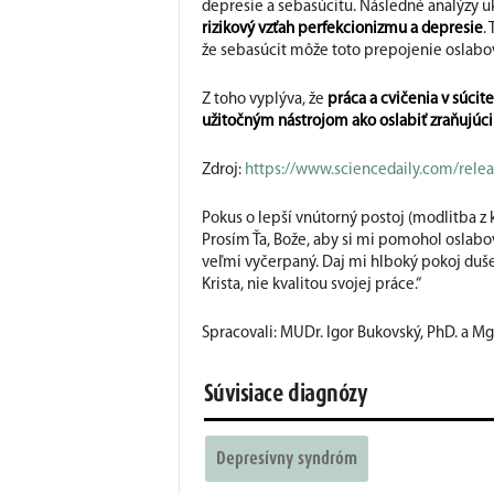
depresie a sebasúcitu. Následné analýzy uk
rizikový vzťah perfekcionizmu a depresie
.
že sebasúcit môže toto prepojenie oslabov
Z toho vyplýva, že
práca a cvičenia v súci
užitočným nástrojom ako oslabiť zraňujúc
Zdroj:
https://www.sciencedaily.com/rel
Pokus o lepší vnútorný postoj (modlitba z
Prosím Ťa, Bože, aby si mi pomohol oslabo
veľmi vyčerpaný. Daj mi hlboký pokoj duše
Krista, nie kvalitou svojej práce.“
Spracovali: MUDr. Igor Bukovský, PhD. a Mgr
Súvisiace diagnózy
Depresívny syndróm