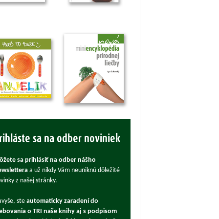
rihláste sa na odber noviniek
žete sa prihlásiť na odber nášho
wslettera
a už nikdy Vám neuniknú dôležité
vinky z našej stránky.
vyše, ste
automaticky zaradení do
ebovania o TRI naše knihy aj s podpisom