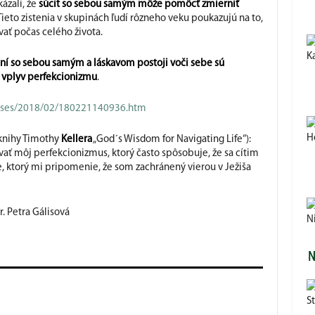
ázali, že
súcit so sebou samým môže pomôcť zmierniť
 Tieto zistenia v skupinách ľudí rôzneho veku poukazujú na to,
ať počas celého života.
K
tení so sebou samým a láskavom postoji voči sebe sú
i vplyv perfekcionizmu
.
eases/2018/02/180221140936.htm
H
 knihy Timothy
Kellera
„God´s Wisdom for Navigating Life“):
vať môj perfekcionizmus, ktorý často spôsobuje, že sa cítim
, ktorý mi pripomenie, že som zachránený vierou v Ježiša
. Petra Gálisová
N
N
St