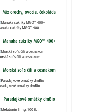
Mix orechy, ovocie, čokoláda
anuka cukríky MGO™ 400+
Manuka cukríky MGO™ 400+
rská soľ s čili a cesnakom
Morská soľ s čili a cesnakom
aradajkové omáčky dmBio
Paradajkové omáčky dmBio