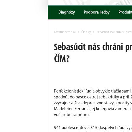
Encyklopedia
AKV
Diagnózy
Podpora liečby
Produk
Úvodná stránka
Články
Sebasúcit nás chráni pred
Sebasúcit nás chráni p
ČÍM?
Perfekcionistickí ľudia obvykle tlačia sami
spadnúť do pasce ostrej sebakritiky a príl
zvyčajne zažíva depresívne stavy a pocity
Madeleine Ferrari a jej kolegovia zameral
voči sebe samému.
541 adolescentov a 515 dospelých ľudí vy