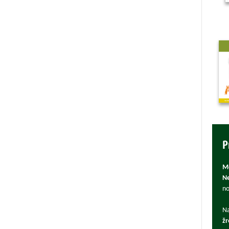
P
Mô
Ne
no
Na
žr