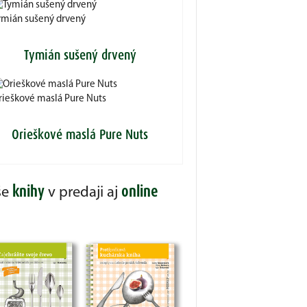
ymián sušený drvený
Tymián sušený drvený
rieškové maslá Pure Nuts
Orieškové maslá Pure Nuts
knihy
online
še
v predaji aj