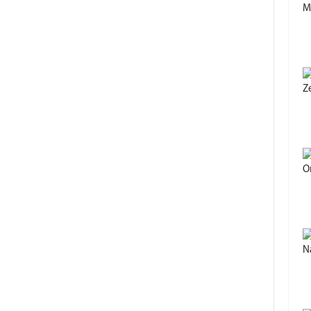
M
Z
O
Ná