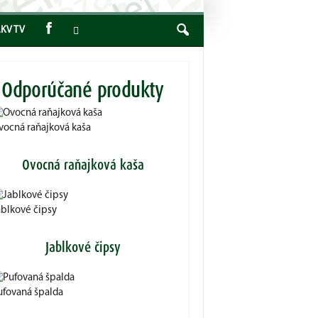
KV TV
Odporúčané produkty
vocná raňajková kaša
Ovocná raňajková kaša
ablkové čipsy
Jablkové čipsy
ufovaná špalda