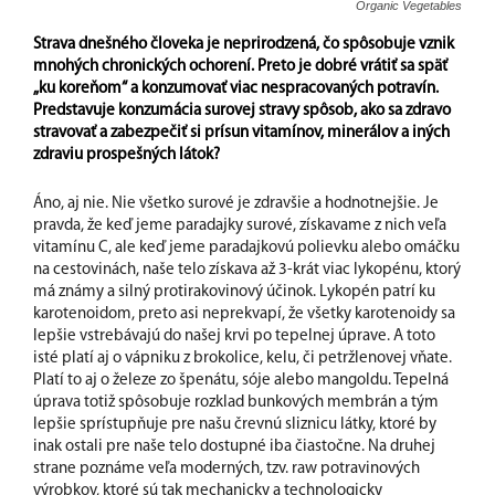
Organic Vegetables
Strava dnešného človeka je neprirodzená, čo spôsobuje vznik
mnohých chronických ochorení. Preto je dobré vrátiť sa späť
„ku koreňom“ a konzumovať viac nespracovaných potravín.
Predstavuje konzumácia surovej stravy spôsob, ako sa zdravo
stravovať a zabezpečiť si prísun vitamínov, minerálov a iných
zdraviu prospešných látok?
Áno, aj nie. Nie všetko surové je zdravšie a hodnotnejšie. Je
pravda, že keď jeme paradajky surové, získavame z nich veľa
vitamínu C, ale keď jeme paradajkovú polievku alebo omáčku
na cestovinách, naše telo získava až 3-krát viac lykopénu, ktorý
má známy a silný protirakovinový účinok. Lykopén patrí ku
karotenoidom, preto asi neprekvapí, že všetky karotenoidy sa
lepšie vstrebávajú do našej krvi po tepelnej úprave. A toto
isté platí aj o vápniku z brokolice, kelu, či petržlenovej vňate.
Platí to aj o železe zo špenátu, sóje alebo mangoldu. Tepelná
úprava totiž spôsobuje rozklad bunkových membrán a tým
lepšie sprístupňuje pre našu črevnú sliznicu látky, ktoré by
inak ostali pre naše telo dostupné iba čiastočne. Na druhej
strane poznáme veľa moderných, tzv. raw potravinových
výrobkov, ktoré sú tak mechanicky a technologicky