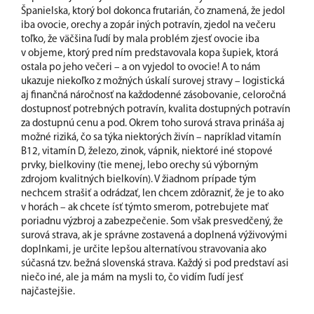
Španielska, ktorý bol dokonca frutarián, čo znamená, že jedol
iba ovocie, orechy a zopár iných potravín, zjedol na večeru
toľko, že väčšina ľudí by mala problém zjesť ovocie iba
v objeme, ktorý pred ním predstavovala kopa šupiek, ktorá
ostala po jeho večeri – a on vyjedol to ovocie! A to nám
ukazuje niekoľko z možných úskalí surovej stravy – logistická
aj finančná náročnosť na každodenné zásobovanie, celoročná
dostupnosť potrebných potravín, kvalita dostupných potravín
za dostupnú cenu a pod. Okrem toho surová strava prináša aj
možné riziká, čo sa týka niektorých živín – napríklad vitamín
B12, vitamín D, železo, zinok, vápnik, niektoré iné stopové
prvky, bielkoviny (tie menej, lebo orechy sú výborným
zdrojom kvalitných bielkovín). V žiadnom prípade tým
nechcem strašiť a odrádzať, len chcem zdôrazniť, že je to ako
v horách – ak chcete ísť týmto smerom, potrebujete mať
poriadnu výzbroj a zabezpečenie. Som však presvedčený, že
surová strava, ak je správne zostavená a doplnená výživovými
doplnkami, je určite lepšou alternatívou stravovania ako
súčasná tzv. bežná slovenská strava. Každý si pod predstaví asi
niečo iné, ale ja mám na mysli to, čo vidím ľudí jesť
najčastejšie.