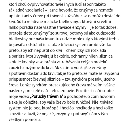
ktorí chcú ovplyvňovať zdravie iných ľudí aspoň takéto
základné vzdelanie? – jasne hovoria, že enzýmy sa nemôžu
uplatniť ani v čreve pri trávení a už vôbec sa nemôžu dostať do
krvi. Sú to relatívne maličké bielkoviny, s ktorými si veľmi
ľahko poradia naše vlastné tráviace enzýmy – je to tak dobre,
pretože tieto „enzýmy“ zo surovej potravy sú ako cudzorodé
bielkoviny pre našu imunitu cudzie molekuly, s ktorými treba
bojovať a odstrániť ich, takže tráviaci systém urobí všetko
preto, aby ich nepustil do krvi – chemicky ich rozkladá
a bariéra, ktorú vytvárajú baktérie, ochranný hlien, sliznica
a biele krvinky zase bránia vstrebávaniu celých molekúl
cudzích enzýmov do krvi. Ak sa tieto vonkajšie enzýmy
z potravín dostanú do krvi, tak je to preto, že máte asi zvýšenú
priepustnosť črevnej sliznice – tzv. syndróm presakujúceho
čreva. Lenže syndróm presakujúceho čreva má veľmi vážne
následky pre celé naše telo a zdravie. Pozrite si na YouTube
moje video
„Poruchy trávenia“
a pochopíte, o čom hovorím
a aké je dôležité, aby vaše črevo bolo funkčné. Nie, tráviaci
systém nie je pec, ktorá spáli hocičo, hocikedy a hocikoľko
a nežite v ilúzií, že nejaké „enzýmy z potravy“ nám s tým
všetkým pomôžu.