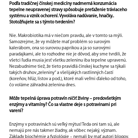
Podľa tradičnej čínskej medicíny nadmerná konzumácia
tepelne neupravenej stravy spôsobuje preťaženie tráviaceho
systému a vznik ochorení. Vyvoláva nadúvanie, hnačky..
Stotožňujete sa s týmto tvrdením?
Nie. Makrobiotika má v niečom pravdu, ale v tomto sa mýli.
Samozrejme, že vy môžete mať problém so surovým
kalerábom, ona so surovou paprikou a ja so surovými
paradajkami, ale to rozhodne nie je dôvod, aby sme tvrdili, že
všetci ľudia musia jesť všetku zeleninu iba tepelne upravenú.
Nezabudnime tiež, že tieto pravidlá čínskej kuchyne sa týkali
takých druhov „zeleniny“ a všelijakých rastlinných častí
(koreňov, hľúz, listov a pod.), ktoré mali veľmi ďaleko od toho,
čo voláme záhradná zelenina dnes.
Môže tepelná úprava potravín ničiť živiny – predovšetkým
enzýmy a vitamíny? Čo sa vlastne deje s potravinami pri
varení?
Enzýmy v potravinách sú veľký mýtus! Teda oni tam sú, ale
nemajú pre nás takmer žiadny, ak vôbec nejaký, význam.
Základy biochémie a fyziológie – nemali by mať autori blogov,