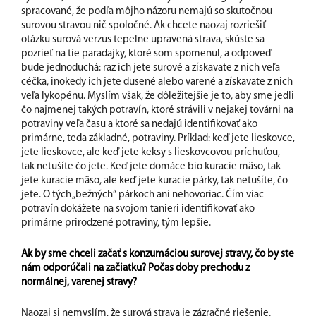
spracované, že podľa môjho názoru nemajú so skutočnou
surovou stravou nič spoločné. Ak chcete naozaj rozriešiť
otázku surová verzus tepelne upravená strava, skúste sa
pozrieť na tie paradajky, ktoré som spomenul, a odpoveď
bude jednoduchá: raz ich jete surové a získavate z nich veľa
céčka, inokedy ich jete dusené alebo varené a získavate z nich
veľa lykopénu. Myslím však, že dôležitejšie je to, aby sme jedli
čo najmenej takých potravín, ktoré strávili v nejakej továrni na
potraviny veľa času a ktoré sa nedajú identifikovať ako
primárne, teda základné, potraviny. Príklad: keď jete lieskovce,
jete lieskovce, ale keď jete keksy s lieskovcovou príchuťou,
tak netušíte čo jete. Keď jete domáce bio kuracie mäso, tak
jete kuracie mäso, ale keď jete kuracie párky, tak netušíte, čo
jete. O tých „bežných“ párkoch ani nehovoriac. Čím viac
potravín dokážete na svojom tanieri identifikovať ako
primárne prirodzené potraviny, tým lepšie.
Ak by sme chceli začať s konzumáciou surovej stravy, čo by ste
nám odporúčali na začiatku? Počas doby prechodu z
normálnej, varenej stravy?
Naozaj si nemyslím, že surová strava je zázračné riešenie.