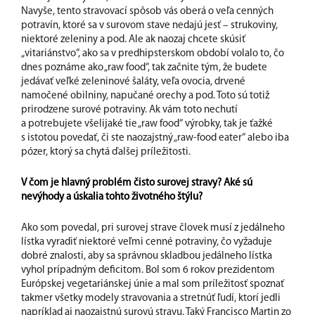
Navyše, tento stravovací spôsob vás oberá o veľa cenných
potravín, ktoré sa v surovom stave nedajú jesť – strukoviny,
niektoré zeleniny a pod. Ale ak naozaj chcete skúsiť
„vitariánstvo“, ako sa v predhipsterskom období volalo to, čo
dnes poznáme ako „raw food“, tak začnite tým, že budete
jedávať veľké zeleninové šaláty, veľa ovocia, drvené
namočené obilniny, napučané orechy a pod. Toto sú totiž
prirodzene surové potraviny. Ak vám toto nechutí
a potrebujete všelijaké tie „raw food“ výrobky, tak je ťažké
s istotou povedať, či ste naozajstný „raw-food eater“ alebo iba
pózer, ktorý sa chytá ďalšej príležitosti.
V čom je hlavný problém čisto surovej stravy? Aké sú
nevýhody a úskalia tohto životného štýlu?
Ako som povedal, pri surovej strave človek musí z jedálneho
lístka vyradiť niektoré veľmi cenné potraviny, čo vyžaduje
dobré znalosti, aby sa správnou skladbou jedálneho lístka
vyhol prípadným deficitom. Bol som 6 rokov prezidentom
Európskej vegetariánskej únie a mal som príležitosť spoznať
takmer všetky modely stravovania a stretnúť ľudí, ktorí jedli
napríklad aj naozajstnú surovú stravu. Taký Francisco Martin zo