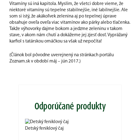
Vitamíny sú iná kapitola. Myslím, že všetci dobre vieme, že
niektoré vitamíny sú tepelne stabilnejšie, iné labilnejšie. Ale
som si istý, že akákoľvek zelenina aj po tepelnej úprave
obsahuje oveľa oveľa viac vitamínov ako párky alebo tlačenka.
Takže výhovorky dajme bokom a jedzme zeleninu v takom
stave, v akom nám chutí a dokážeme jej zjesť dosť. Vyprážaný
karfiol s tatárskou omáčkou sa však už nepočíta!
(Článok bol pôvodne uverejnený na stránkach portálu
Zoznam.sk v období máj – jún 2017.)
Odporúčané produkty
Detský feniklový čaj