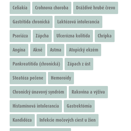
Celiakia
Crohnova choroba
Dráždivé hrubé črevo
Gastritída chronická
Laktózová intolerancia
Psoriáza
Zápcha
Ulcerózna kolitída
Chrípka
Angína
Akné
Astma
Atopický ekzém
Pankreatitída (chronická)
Zápach z úst
Steatóza pečene
Hemoroidy
Chronický únavový syndróm
Rakovina a výživa
Histamínová intolerancia
Gastrektómia
Kandidóza
Infekcie močových ciest u žien