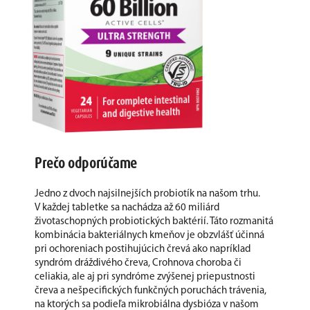
Prečo odporúčame
Jedno z dvoch najsilnejších probiotík na našom trhu.
V každej tabletke sa nachádza až 60 miliárd
životaschopných probiotických baktérií. Táto rozmanitá
kombinácia bakteriálnych kmeňov je obzvlášť účinná
pri ochoreniach postihujúcich črevá ako napríklad
syndróm dráždivého čreva, Crohnova choroba či
celiakia, ale aj pri syndróme zvýšenej priepustnosti
čreva a nešpecifických funkčných poruchách trávenia,
na ktorých sa podieľa mikrobiálna dysbióza v našom