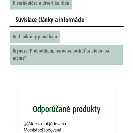
Divertikulóza a divertikulitída
Súvisiace články a informácie
Keď mikróby pomáhajú
Bryndza: Probiotikum, národná pochúťka alebo iba
mýtus?
Odporúčané produkty
Morská soľ jódovaná