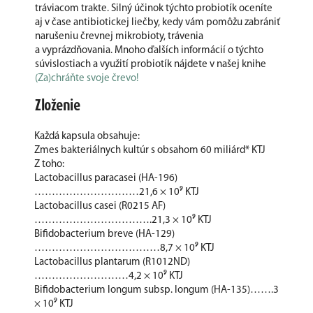
tráviacom trakte. Silný účinok týchto probiotík oceníte
aj v čase antibiotickej liečby, kedy vám pomôžu zabrániť
narušeniu črevnej mikrobioty, trávenia
a vyprázdňovania. Mnoho ďalších informácií o týchto
súvislostiach a využití probiotík nájdete v našej knihe
(Za)chráňte svoje črevo!
Zloženie
Každá kapsula obsahuje:
Zmes bakteriálnych kultúr s obsahom 60 miliárd* KTJ
Z toho:
Lactobacillus paracasei (HA-196)
…………………………21,6 × 10⁹ KTJ
Lactobacillus casei (R0215 AF)
…………………………….21,3 × 10⁹ KTJ
Bifidobacterium breve (HA-129)
………………………………8,7 × 10⁹ KTJ
Lactobacillus plantarum (R1012ND)
………………………4,2 × 10⁹ KTJ
Bifidobacterium longum subsp. longum (HA-135)…….3
× 10⁹ KTJ