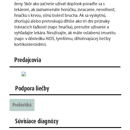
ženy. Skôr ako začnete užívať doplnok poraďte sa s
lekárom, ak zaznamenáte horúčku, zvracanie, nevoľnosť,
hnačku s krvou, silnú bolesť brucha. Ak sa vyskytnú,
zhoršujú alebo pretrvávajú dlhšie ako tri dni príznaky
tráviacich ťažkostí (napr. hnačka), prerušte užívanie a
vyhľadajte lekára. Neužívajte, ak máte oslabenú imunitu
(napr. v dôsledku AIDS, lymfómu, dlhotrvajúcej liečby
kortikosteroidmi).
Predajcovia
Podpora liečby
Probiotiká
Súvisiace diagnózy