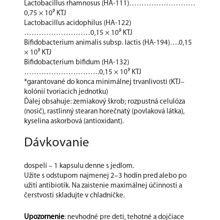
Lactobacillus rhamnosus (HA-111)………………………
0,75 × 10⁹ KTJ
Lactobacillus acidophilus (HA-122)
………………………0,15 × 10⁹ KTJ
Bifidobacterium animalis subsp. lactis (HA-194)….0,15
× 10⁹ KTJ
Bifidobacterium bifidum (HA-132)
………………………….0,15 × 10⁹ KTJ
*garantované do konca minimálnej trvanlivosti (KTJ–
kolónií tvoriacich jednotku)
Ďalej obsahuje: zemiakový škrob; rozpustná celulóza
(nosič), rastlinný stearan horečnatý (povlaková látka),
kyselina askorbová (antioxidant).
Dávkovanie
dospelí – 1 kapsulu denne s jedlom.
Užite s odstupom najmenej 2–3 hodín pred alebo po
užití antibiotík. Na zaistenie maximálnej účinnosti a
čerstvosti skladujte v chladničke.
Upozornenie
: nevhodné pre deti, tehotné a dojčiace