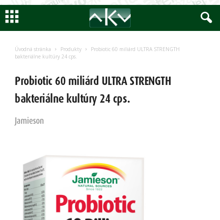
Encyklopedia
AKV
Úvodná stránka
Produkty
Probiotic 60 miliárd ULTRA STRENGTH
bakteriálne kultúry 24 cps.
Probiotic 60 miliárd ULTRA STRENGTH
bakteriálne kultúry 24 cps.
Jamieson