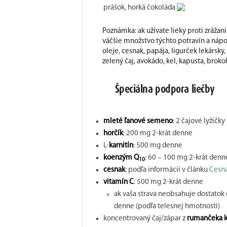
prášok, horká čokoláda
Poznámka: ak užívate lieky proti zrážan
väčšie množstvo týchto potravín a náp
oleje, cesnak, papája, ligurček lekársky
zelený čaj, avokádo, kel, kapusta, brokoli
Špeciálna podpora liečby
mleté ľanové semeno
: 2 čajové lyžičk
horčík
: 200 mg 2-krát denne
L-
karnitín
: 500 mg denne
koenzým
Q
: 60 – 100 mg 2-krát denn
10
cesnak
: podľa informácií v článku
Cesn
vitamín C
: 500 mg 2-krát denne
ak vaša strava neobsahuje dostatok 
denne (podľa telesnej hmotnosti)
koncentrovaný čaj/zápar z
rumančeka 