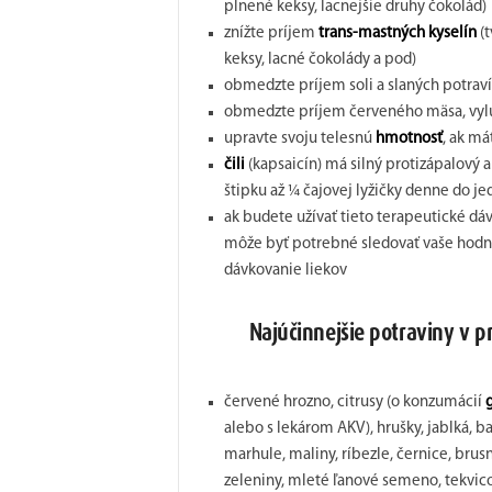
plnené keksy, lacnejšie druhy čokolád)
znížte príjem
trans-mastných kyselín
(t
keksy, lacné čokolády a pod)
obmedzte príjem soli a slaných potrav
obmedzte príjem červeného mäsa, vylú
upravte svoju telesnú
hmotnosť
, ak m
čili
(kapsaicín) má silný protizápalový a
štipku až ¼ čajovej lyžičky denne do je
ak budete užívať tieto terapeutické dáv
môže byť potrebné sledovať vaše hodnoty
dávkovanie liekov
Najúčinnejšie potraviny v p
červené hrozno, citrusy (o konzumácií
g
alebo s lekárom AKV), hrušky, jablká, ba
marhule, maliny, ríbezle, černice, brusn
zeleniny, mleté ľanové semeno, tekvic