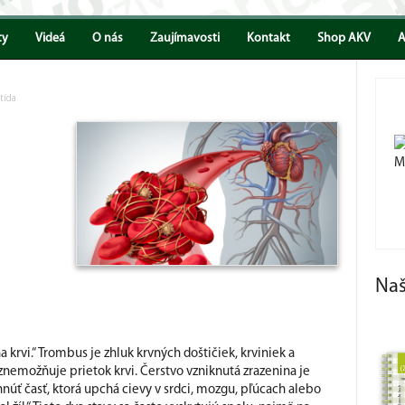
ty
Videá
O nás
Zaujímavosti
Kontakt
Shop AKV
A
tída
M
Na
rvi.“ Trombus je zhluk krvných doštičiek, krviniek a
znemožňuje prietok krvi. Čerstvo vzniknutá zrazenina je
núť časť, ktorá upchá cievy v srdci, mozgu, pľúcach alebo