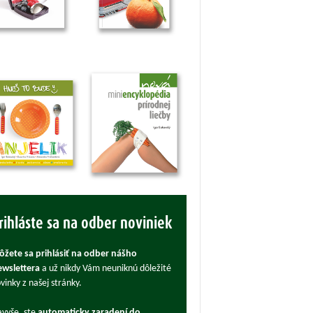
rihláste sa na odber noviniek
žete sa prihlásiť na odber nášho
wslettera
a už nikdy Vám neuniknú dôležité
vinky z našej stránky.
vyše, ste
automaticky zaradení do