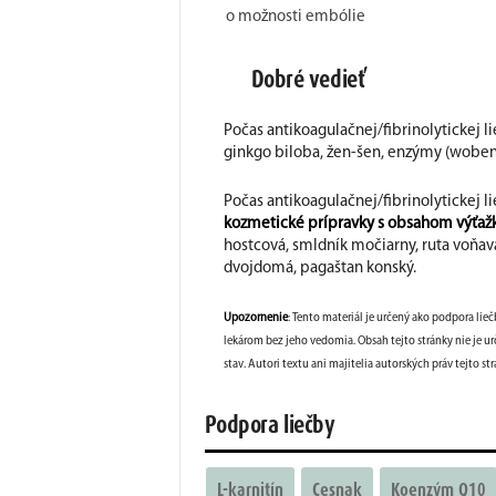
o možnosti embólie
Dobré vedieť
Počas antikoagulačnej/fibrinolytickej l
ginkgo biloba, žen-šen, enzýmy (woben
Počas antikoagulačnej/fibrinolytickej l
kozmetické prípravky s obsahom výťažko
hostcová, smldník močiarny, ruta voňavá
dvojdomá, pagaštan konský.
Upozornenie
: Tento materiál je určený ako podpora lieč
lekárom bez jeho vedomia. Obsah tejto stránky nie je urč
stav. Autori textu ani majitelia autorských práv tejto
Podpora liečby
L-karnitín
Cesnak
Koenzým Q10