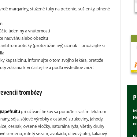
vrdé margaríny, stužené tuky na pečenie, sušienky, plnené
ín
čte údeniny a vnútornosti
áte nadváhu alebo obezitu
 antitrombotický (protizrážanlivý) účinok – pridávajte si
dla
ky kapsaicínu, informujte o tom svojho lekára, pretože
 zrážania krvi častejšie a podľa výsledkov znížiť
revencii trombózy
P
Mô
rapefruitu
pri užívaní liekov sa poraďte s vaším lekárom
Ne
nány, sója, sójové výrobky a ostatné strukoviny, jahody,
no
ice, cesnak, ovsené vločky, naturálna ryža, všetky druhy
ové semeno, mletý sezam, avokádo, olivový olej, kakaový
Na