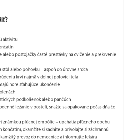
žiť?
 aktivitu
ončatín
de alebo postojačky časté prestávky na cvičenie a prekrvenie
a stôl alebo pohovku – aspoň do úrovne srdca
údeniu krvi najmä v dolnej polovici tela
majú hore sťahujúce ukončenie
kolenách
astických podkolienok alebo pančúch
lodenné ležanie v posteli, snažte sa opakovane počas dňa čo
byť známkou pľúcnej embólie – upchatia pľúcneho obehu
končatín), okamžite si sadnite a privolajte si záchrannú
okamžitý prevoz do nemocnice a informujte lekára