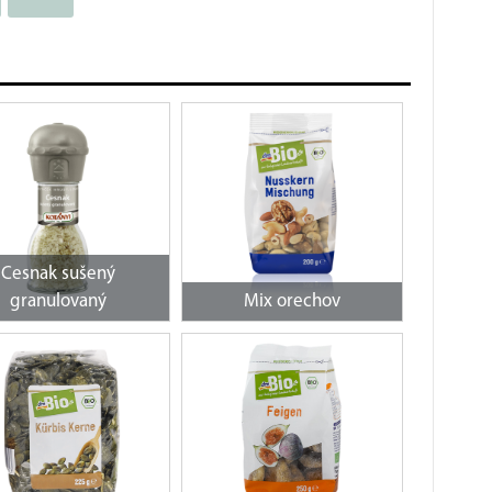
Cesnak sušený
granulovaný
Mix orechov