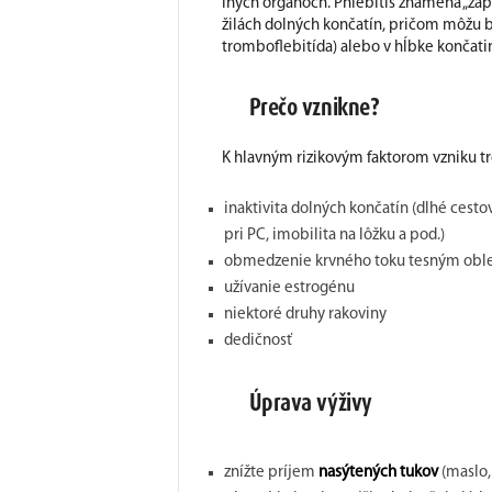
iných orgánoch. Phlebitis znamená „zápal
žilách dolných končatín, pričom môžu b
tromboflebitída) alebo v hĺbke končati
Prečo vznikne?
K hlavným rizikovým faktorom vzniku t
inaktivita dolných končatín (dlhé cest
pri PC, imobilita na lôžku a pod.)
obmedzenie krvného toku tesným obl
užívanie estrogénu
niektoré druhy rakoviny
dedičnosť
Úprava výživy
znížte príjem
nasýtených tukov
(maslo,