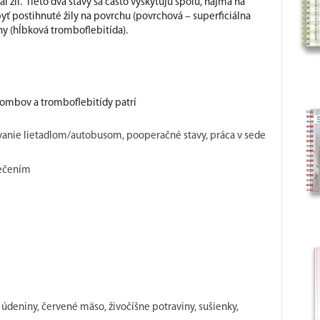
 žíl.“ Tieto dva stavy sa často vyskytujú spolu, najmä na
yť postihnuté žily na povrchu (povrchová – superficiálna
ny (hĺbková tromboflebitída).
rombov a tromboflebitídy patrí
ovanie lietadlom/autobusom, pooperačné stavy, práca v sede
ečením
 údeniny, červené mäso, živočíšne potraviny, sušienky,