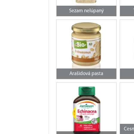
Sezam nelúpaný
Arašidová pasta
Cesn