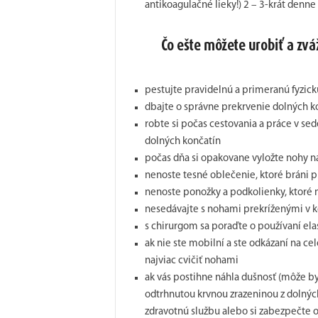
antikoagulačné lieky!) 2 – 3-krát denne
Čo ešte môžete urobiť a zvá
pestujte pravidelnú a primeranú fyzickú
dbajte o správne prekrvenie dolných k
robte si počas cestovania a práce v se
dolných končatín
počas dňa si opakovane vyložte nohy n
nenoste tesné oblečenie, ktoré bráni pr
nenoste ponožky a podkolienky, ktoré 
nesedávajte s nohami prekríženými v 
s chirurgom sa poraďte o používaní el
ak nie ste mobilní a ste odkázaní na ce
najviac cvičiť nohami
ak vás postihne náhla dušnosť (môže 
odtrhnutou krvnou zrazeninou z dolných 
zdravotnú službu alebo si zabezpečte 