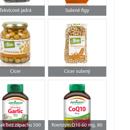
Tekvicové jadrá
Sušené figy
Cícer
Cícer sušený
ak bez zápachu 500
Koenzým Q10 60 mg, 80