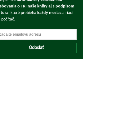
ebovania o TRI naše knihy aj s podpisom
tora
, ktoré prebieha
každý mesiac
a riadi
 počítač.
Odoslať