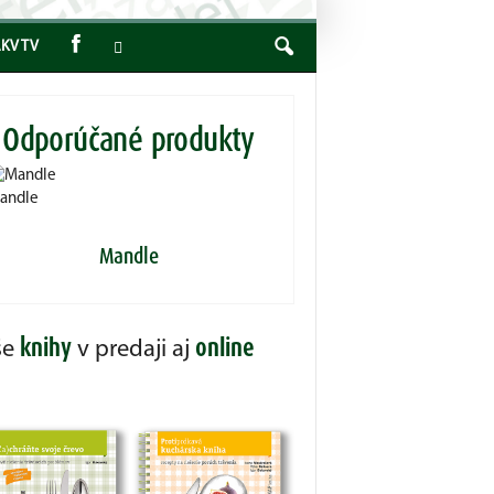
KV TV
Odporúčané produkty
andle
Mandle
knihy
online
še
v predaji aj