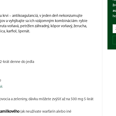
žr
au
iu krvi – antikoagulanciá, v jeden deň nekonzumujte
ho
ojov a vyhýbajte sa ich vzájomným kombináciám: rybie
, ruta voňavá, petržlen záhradný, kôpor voňavý, žerucha,
ca, karfiol, špenát.
y 2-krát denne do jedla
e
ak
ovocia a zeleniny, dávku môžete zvýšiť až na 500 mg 5-krát
kamilkového
(ak neužívate warfarín alebo iné