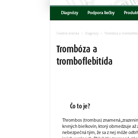
Encyklopedia
AKV
Diagnózy
Podpora liečby
Produk
Úvodná stránka
Diagnózy
Trombóza a tromboflebi
Trombóza a
tromboflebitída
Čo to je?
Thrombos (trombus) znamená „zrazenina k
krvných bielkovín, ktorý obmedzuje až 
nebezpečná tým, že sa z nej môže odtrh