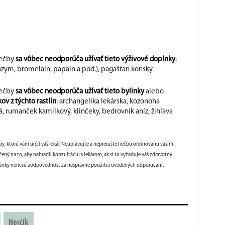
iečby
sa
vôbec neodporúča užívať tieto výživové doplnky
:
zym, bromelaín, papaín a pod.), pagaštan konský
iečby
sa
vôbec neodporúča užívať tieto
bylinky
alebo
v z týchto rastlín
: archangelika lekárska, kozonoha
, rumanček kamilkový, klinčeky, bedrovník aníz, žihľava
by, ktorú vám určil váš lekár. Neupravujte a neprerušte liečbu ordinovanú vaším
ený na to, aby nahradil konzultáciu s lekárom, ak si to vyžaduje váš zdravotný
 stránky nenesú zodpovednosť za nesprávne použitie uvedených odporúčaní.
Horčík