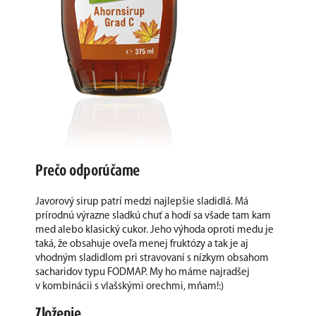
Prečo odporúčame
Javorový sirup patrí medzi najlepšie sladidlá. Má
prírodnú výrazne sladkú chuť a hodí sa všade tam kam
med alebo klasický cukor. Jeho výhoda oproti medu je
taká, že obsahuje oveľa menej fruktózy a tak je aj
vhodným sladidlom pri stravovaní s nízkym obsahom
sacharidov typu FODMAP. My ho máme najradšej
v kombinácii s vlašskými orechmi, mňam!:)
Zloženie