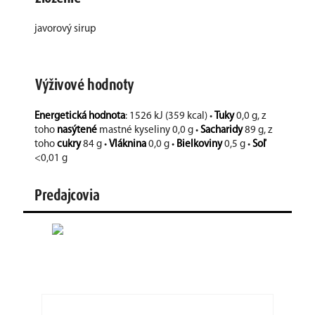
javorový sirup
Výživové hodnoty
Energetická hodnota
: 1526 kJ (359 kcal) •
Tuky
0,0 g, z
toho
nasýtené
mastné kyseliny 0,0 g •
Sacharidy
89 g, z
toho
cukry
84 g •
Vláknina
0,0 g •
Bielkoviny
0,5 g •
Soľ
<0,01 g
Predajcovia