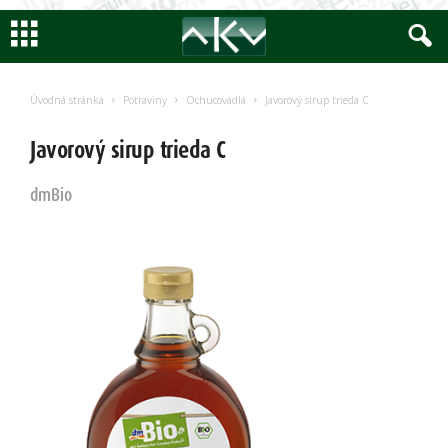
Encyklopedia
AKV
Úvodná stránka
Potraviny
Ochucovadlá
Javorový sirup trieda C
Javorový sirup trieda C
dmBio