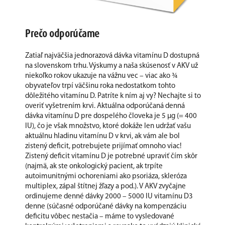
Prečo odporúčame
Zatiaľ najväčšia jednorazová dávka vitamínu D dostupná
na slovenskom trhu. Výskumy a naša skúsenosť v AKV už
niekoľko rokov ukazuje na vážnu vec – viac ako ¾
obyvateľov trpí väčšinu roka nedostatkom tohto
dôležitého vitamínu D. Patríte k ním aj vy? Nechajte si to
overiť vyšetrením krvi. Aktuálna odporúčaná denná
dávka vitamínu D pre dospelého človeka je 5 μg (= 400
IU), čo je však množstvo, ktoré dokáže len udržať vašu
aktuálnu hladinu vitamínu D v krvi, ak vám ale bol
zistený deficit, potrebujete prijímať omnoho viac!
Zistený deficit vitamínu D je potrebné upraviť čím skôr
(najmä, ak ste onkologický pacient, ak trpíte
autoimunitnými ochoreniami ako psoriáza, skleróza
multiplex, zápal štítnej žľazy a pod.). V AKV zvyčajne
ordinujeme denné dávky 2000 – 5000 IU vitamínu D3
denne (súčasné odporúčané dávky na kompenzáciu
deficitu vôbec nestačia – máme to vysledované