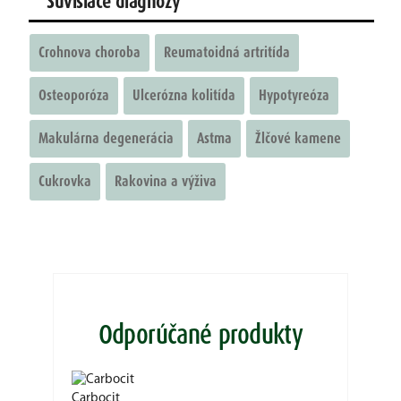
Súvisiace diagnózy
Crohnova choroba
Reumatoidná artritída
Osteoporóza
Ulcerózna kolitída
Hypotyreóza
Makulárna degenerácia
Astma
Žlčové kamene
Cukrovka
Rakovina a výživa
Odporúčané produkty
Carbocit