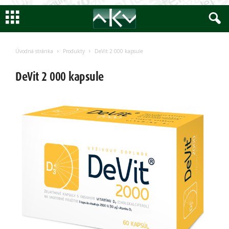
Encyklopedia
AKV
Úvodná stránka
Produkty
DeVit 2 000 kapsule
DeVit 2 000 kapsule