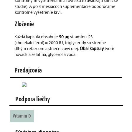
kontrolnými vyšetreniami a rovnako to uvádzajú klinické
štúdie). A po 3 mesiacoch suplementácie odporúčame
kontrolné vyšetrenie krvi.
Zloženie
Každá kapsula obsahuje
50 μg
vitamínu D3
(cholekalciferol) = 2000 IU, triglyceridy so stredne
dlhým reťazcom a slnečnicový olej.
Obal kapsuly
tvorí:
hovädzia želatína, glycerol a voda.
Predajcovia
Podpora liečby
Vitamín D