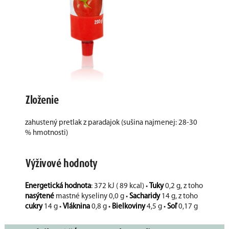
Zloženie
zahustený pretlak z paradajok (sušina najmenej: 28-30
% hmotnosti)
Výživové hodnoty
Energetická hodnota
: 372 kJ ( 89 kcal) •
Tuky
0,2 g, z toho
nasýtené
mastné kyseliny 0,0 g •
Sacharidy
14 g, z toho
cukry
14 g •
Vláknina
0,8 g •
Bielkoviny
4,5 g •
Soľ
0,17 g