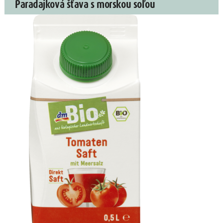
Paradajková šťava s morskou soľou