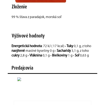
Zloženie
99 % šťava z paradajok, morská soľ
Výživové hodnoty
Energetická hodnota
: 72 kJ ( 17 kcal) •
Tuky
0,1 g, z toho
nasýtené
mastné kyseliny 0 g •
Sacharidy
3,1 g, z toho
cukry
2,8 g •
Vláknina
0,1 g •
Bielkoviny
1 g •
Soľ
0,63 g
Predajcovia