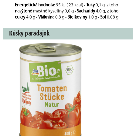
Energetická hodnota
: 95 kJ ( 23 kcal) •
Tuky
0,1 g, z toho
nasýtené
mastné kyseliny 0,0 g •
Sacharidy
4,0 g, z toho
cukry
4,0 g •
Vláknina
0,8 g •
Bielkoviny
1,0 g •
Soľ
0,08 g
Kúsky paradajok