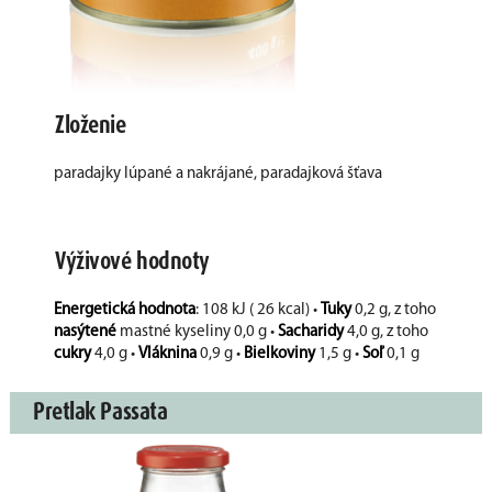
Zloženie
paradajky lúpané a nakrájané, paradajková šťava
Výživové hodnoty
Energetická hodnota
: 108 kJ ( 26 kcal) •
Tuky
0,2 g, z toho
nasýtené
mastné kyseliny 0,0 g •
Sacharidy
4,0 g, z toho
cukry
4,0 g •
Vláknina
0,9 g •
Bielkoviny
1,5 g •
Soľ
0,1 g
Pretlak Passata