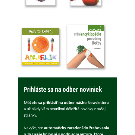
Prihláste sa na odber noviniek
Môžete sa prihlásiť na odber nášho Newslettera
a už nikdy Vám neuniknú dôležité novinky z našej
stránky.
Navyše, ste
automaticky zaradení do žrebovania
o TRI naše knihy aj s podpisom autora
, ktoré