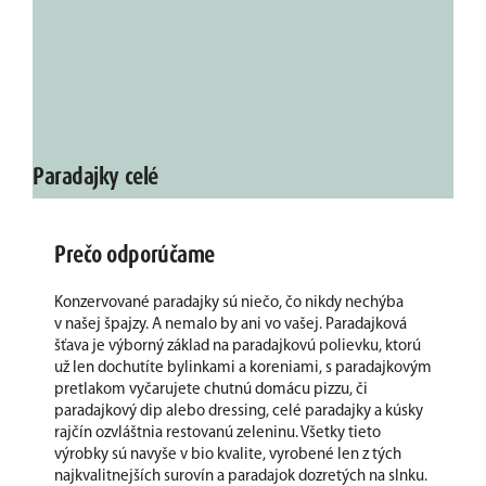
Paradajky celé
Prečo odporúčame
Konzervované paradajky sú niečo, čo nikdy nechýba
v našej špajzy. A nemalo by ani vo vašej. Paradajková
šťava je výborný základ na paradajkovú polievku, ktorú
už len dochutíte bylinkami a koreniami, s paradajkovým
pretlakom vyčarujete chutnú domácu pizzu, či
paradajkový dip alebo dressing, celé paradajky a kúsky
rajčín ozvláštnia restovanú zeleninu. Všetky tieto
výrobky sú navyše v bio kvalite, vyrobené len z tých
najkvalitnejších surovín a paradajok dozretých na slnku.