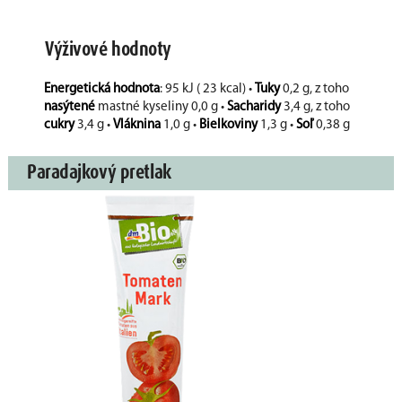
Výživové hodnoty
Energetická hodnota
: 95 kJ ( 23 kcal) •
Tuky
0,2 g, z toho
nasýtené
mastné kyseliny 0,0 g •
Sacharidy
3,4 g, z toho
cukry
3,4 g •
Vláknina
1,0 g •
Bielkoviny
1,3 g •
Soľ
0,38 g
Paradajkový pretlak