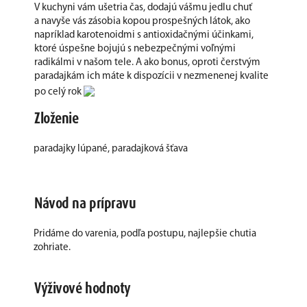
V kuchyni vám ušetria čas, dodajú vášmu jedlu chuť
a navyše vás zásobia kopou prospešných látok, ako
napríklad karotenoidmi s antioxidačnými účinkami,
ktoré úspešne bojujú s nebezpečnými voľnými
radikálmi v našom tele. A ako bonus, oproti čerstvým
paradajkám ich máte k dispozícii v nezmenenej kvalite
po celý rok
Zloženie
paradajky lúpané, paradajková šťava
Návod na prípravu
Pridáme do varenia, podľa postupu, najlepšie chutia
zohriate.
Výživové hodnoty