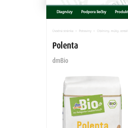
Encyklopedia
AKV
Diagnózy
Podpora liečby
Produk
Úvodná stránka
Potraviny
Obilniny, múky, cereál
Polenta
dmBio