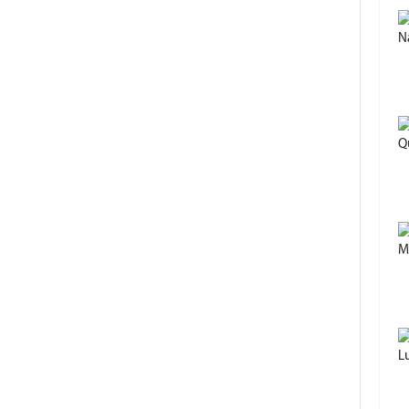
Na
Q
M
L