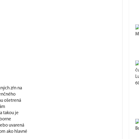
M
L
6
ných zŕn na
venčného
u ošetrená
vám
a takou je
ýborne
alebo uvarená
B
rom ako hlavné