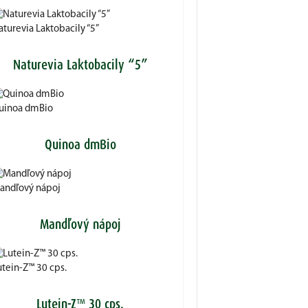
turevia Laktobacily “5”
Naturevia Laktobacily “5”
uinoa dmBio
Quinoa dmBio
andľový nápoj
Mandľový nápoj
utein-Z™ 30 cps.
Lutein-Z™ 30 cps.