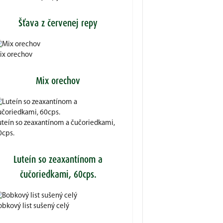
Šťava z červenej repy
ix orechov
Mix orechov
uteín so zeaxantínom a čučoriedkami,
0cps.
Luteín so zeaxantínom a
čučoriedkami, 60cps.
obkový list sušený celý