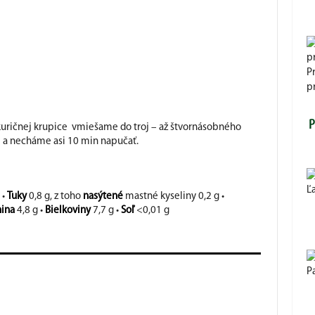
P
pr
P
uričnej krupice vmiešame do troj – až štvornásobného
e a necháme asi 10 min napučať.
Ľ
 •
Tuky
0,8 g, z toho
nasýtené
mastné kyseliny 0,2 g •
nina
4,8 g •
Bielkoviny
7,7 g •
Soľ
<0,01 g
P