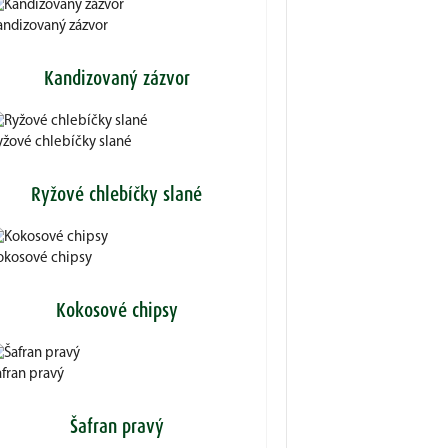
andizovaný zázvor
Kandizovaný zázvor
yžové chlebíčky slané
Ryžové chlebíčky slané
okosové chipsy
Kokosové chipsy
afran pravý
Šafran pravý