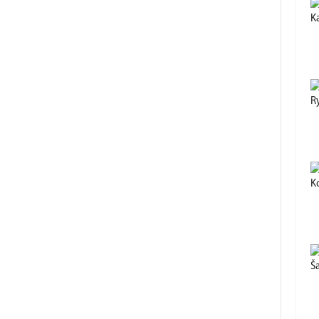
K
R
K
Š