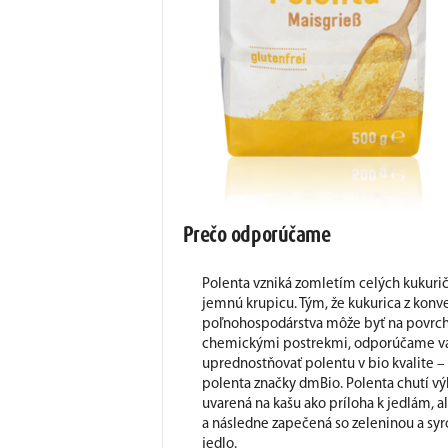
Prečo odporúčame
Polenta vzniká zomletím celých kukurič
jemnú krupicu. Tým, že kukurica z kon
poľnohospodárstva môže byť na povrch
chemickými postrekmi, odporúčame 
uprednostňovať polentu v bio kvalite – 
polenta značky dmBio. Polenta chutí v
uvarená na kašu ako príloha k jedlám, 
a následne zapečená so zeleninou a sy
jedlo.