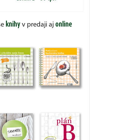
knihy
online
še
v predaji aj