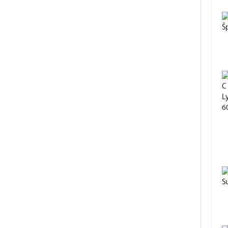
Š
L
60
S