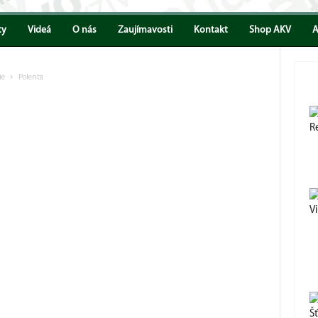
ty
Videá
O nás
Zaujímavosti
Kontakt
Shop AKV
A
ie
Polenta
R
V
Š