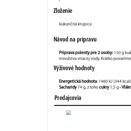
Zloženie
kukuričná krupica
Návod na prípravu
Príprava polenty pre 2 osoby:
150 g kuk
množstva vriacej vody. Krátko povarím
Výživové hodnoty
Energetická hodnota
: 1460 kJ (344 kcal)
Sacharidy
74 g, z toho
cukry
1,5 g •
Vlák
Predajcovia