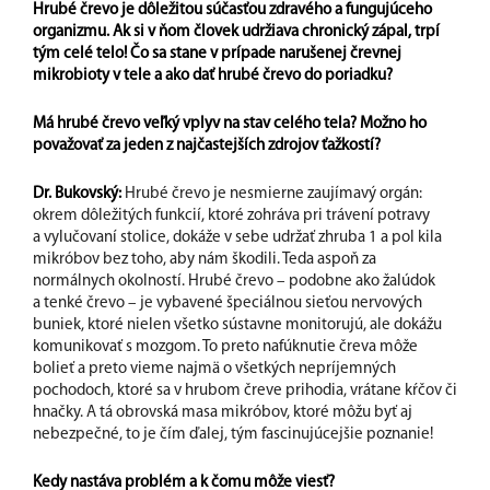
Hrubé črevo je dôležitou súčasťou zdravého a fungujúceho
organizmu. Ak si v ňom človek udržiava chronický zápal, trpí
tým celé telo! Čo sa stane v prípade narušenej črevnej
mikrobioty v tele a ako dať hrubé črevo do poriadku?
Má hrubé črevo veľký vplyv na stav celého tela? Možno ho
považovať za jeden z najčastejších zdrojov ťažkostí?
Dr. Bukovský:
Hrubé črevo je nesmierne zaujímavý orgán:
okrem dôležitých funkcií, ktoré zohráva pri trávení potravy
a vylučovaní stolice, dokáže v sebe udržať zhruba 1 a pol kila
mikróbov bez toho, aby nám škodili. Teda aspoň za
normálnych okolností. Hrubé črevo – podobne ako žalúdok
a tenké črevo – je vybavené špeciálnou sieťou nervových
buniek, ktoré nielen všetko sústavne monitorujú, ale dokážu
komunikovať s mozgom. To preto nafúknutie čreva môže
bolieť a preto vieme najmä o všetkých nepríjemných
pochodoch, ktoré sa v hrubom čreve prihodia, vrátane kŕčov či
hnačky. A tá obrovská masa mikróbov, ktoré môžu byť aj
nebezpečné, to je čím ďalej, tým fascinujúcejšie poznanie!
Kedy nastáva problém a k čomu môže viesť?