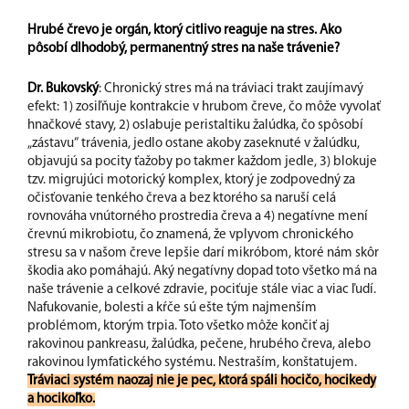
Hrubé črevo je orgán, ktorý citlivo reaguje na stres. Ako
pôsobí dlhodobý, permanentný stres na naše trávenie?
Dr. Bukovský
: Chronický stres má na tráviaci trakt zaujímavý
efekt: 1) zosiľňuje kontrakcie v hrubom čreve, čo môže vyvolať
hnačkové stavy, 2) oslabuje peristaltiku žalúdka, čo spôsobí
„zástavu“ trávenia, jedlo ostane akoby zaseknuté v žalúdku,
objavujú sa pocity ťažoby po takmer každom jedle, 3) blokuje
tzv. migrujúci motorický komplex, ktorý je zodpovedný za
očisťovanie tenkého čreva a bez ktorého sa naruší celá
rovnováha vnútorného prostredia čreva a 4) negatívne mení
črevnú mikrobiotu, čo znamená, že vplyvom chronického
stresu sa v našom čreve lepšie darí mikróbom, ktoré nám skôr
škodia ako pomáhajú. Aký negatívny dopad toto všetko má na
naše trávenie a celkové zdravie, pociťuje stále viac a viac ľudí.
Nafukovanie, bolesti a kŕče sú ešte tým najmenším
problémom, ktorým trpia. Toto všetko môže končiť aj
rakovinou pankreasu, žalúdka, pečene, hrubého čreva, alebo
rakovinou lymfatického systému. Nestraším, konštatujem.
Tráviaci systém naozaj nie je pec, ktorá spáli hocičo, hocikedy
a hocikoľko.