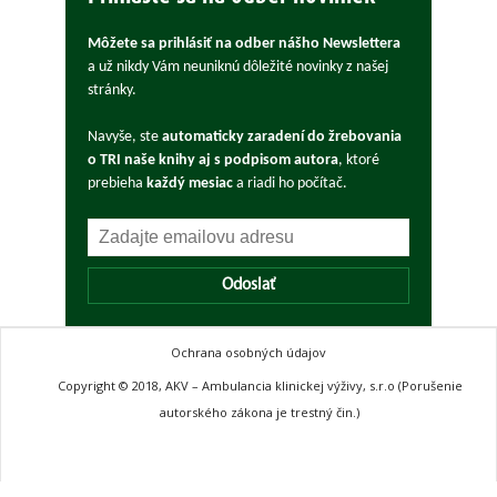
Môžete sa prihlásiť na odber nášho Newslettera
a už nikdy Vám neuniknú dôležité novinky z našej
stránky.
Navyše, ste
automaticky zaradení do žrebovania
o TRI naše knihy aj s podpisom autora
, ktoré
prebieha
každý mesiac
a riadi ho počítač.
Odoslať
Ochrana osobných údajov
Copyright © 2018, AKV – Ambulancia klinickej výživy, s.r.o (Porušenie
autorského zákona je trestný čin.)