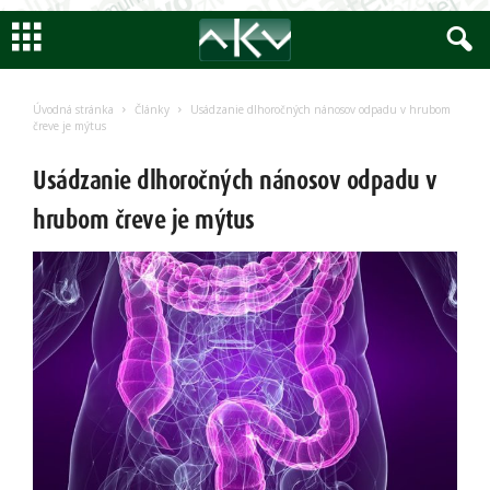
Encyklopedia
AKV
Úvodná stránka
Články
Usádzanie dlhoročných nánosov odpadu v hrubom
čreve je mýtus
Usádzanie dlhoročných nánosov odpadu v
hrubom čreve je mýtus