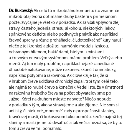
Dr. Bukovský:
Ak celú tú mikrobiálnu komunitu (to znamená:
mikrobiota) tvoria optimálne druhy baktérií v primeranom
počte, zvyčajne je všetko v poriadku. Ak sa však vplyvom zlej
stravy, častého jedenia, stresu, alkoholu, niektorých liekov,
spánkového deficitu alebo podivných praktík ako napríklad
črevné sprchy a rôzne preháňacie, či „detoxikačné“ kúry naruší
niečo z tej krehkej a zložitej harmónie medzi sliznicou,
ochranným hlienom, baktériami, bielymi krvinkami
a črevným nervovým systémom, máme problém. Veľký alebo
menší. Aj ten malý problém, napríklad nejaké zanedbané
dlhodobé nafukovanie, môže nakoniec skončiť dramaticky,
napríklad polypmi a rakovinou. Ak človek žije tak, že si
v hrubom čreve udržiava chronický zápal, trpí tým celé telo,
ale najmä to hrubé črevo a konečník. Vedeli ste, že v úmrtnosti
na rakovinu hrubého čreva na počet obyvateľov sme po
Južnej Kórei na druhom mieste na svete? Niečo nebude
v poriadku s tým, ako sa stravujeme a ako žijeme. Nie som si
ani istý, či niektoré „moderné“ rady o prospešnosti slaniny,
bravčovej masti, či kokosovom tuku pomôžu, keďže najmä tej
slaniny a masti jeme už desaťročia tak veľa a nezdá sa, že by to
tomu črevu veľmi pomáhalo.