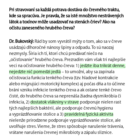
Pri stravovaní sa každá potrava dostáva do črevného traktu,
kde sa spracúva. Je pravda, že sa isté množstvo nestrávených
látok a toxínov môže usadzovať na stenách čriev? Ako na
očistu zaneseného hrubého čreva?
Dr. Bukovský:
Rád by som vyvrátil mýty o tom, ako sa v čreve
usádzajú dlhoročné nánosy špiny a odpadu. To sú naozaj
nezmysly. Šíria ich tí, ktorí chcú predávať niečo na
„očisťovanie“ hrubého čreva. Prezradím vám však tri najlepšie
veci na očisťovanie hrubého čreva: 1)
jedzte iba trikrát denne,
nejedzte nič pomedzi jedlá
– to umožní, aby sa zapínala
očisťovacia funkcia tenkého čreva (tzv. hladové kontrakcie
alebo migrujúci motorický komplex) aj počas dňa a to účinne
bráni vzniku infekcie tenkého čreva a ak ostane tenké črevo
čisté, do hrubého čreva sa neprenáša žiadna dysmikróbia či
infekcia, 2)
dostatok vlákniny v strave
podporuje nielen rast
tých najlepších baktérií, ale podporuje črevnú hygienu
a vyprázdňovanie stolice a 3)
pravidelná fyzická aktivita
nielenže prirodzene podporuje vyprázdňovanie stolice, ale
uvoľňuje stres. Vieme, že stres spôsobuje narušenie trávenia,
vrátane narušenia črevnej mikrobioty a zápalu sliznice.