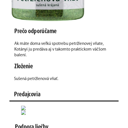
Prečo odporúčame
Ak máte doma veľkú spotrebu petržlenovej vňate,
Kotányi ju predáva aj v takomto praktickom väčšom
balení.
Zloženie
Sušená petržlenová vňať.
Predajcovia
Podpora liečby