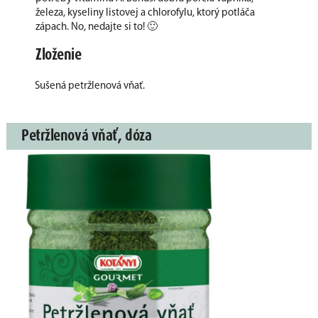
železa, kyseliny listovej a chlorofylu, ktorý potláča
zápach. No, nedajte si to! 🙂
Zloženie
Sušená petržlenová vňať.
Petržlenová vňať, dóza