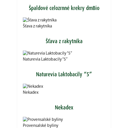
Špaldové celozrnné krekry dmBio
Šťava z rakytníka
Šťava z rakytníka
Naturevia Laktobacily “5”
Naturevia Laktobacily “5”
Nekadex
Nekadex
Provensalské byliny