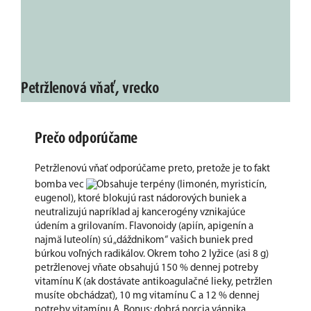
Petržlenová vňať, vrecko
Prečo odporúčame
Petržlenovú vňať odporúčame preto, pretože je to fakt
bomba vec
Obsahuje terpény (limonén, myristicín,
eugenol), ktoré blokujú rast nádorových buniek a
neutralizujú napríklad aj kancerogény vznikajúce
údením a grilovaním. Flavonoidy (apiín, apigenín a
najmä luteolín) sú „dáždnikom“ vašich buniek pred
búrkou voľných radikálov. Okrem toho 2 lyžice (asi 8 g)
petržlenovej vňate obsahujú 150 % dennej potreby
vitamínu K (ak dostávate antikoagulačné lieky, petržlen
musíte obchádzať), 10 mg vitamínu C a 12 % dennej
potreby vitamínu A. Bonus: dobrá porcia vápnika,