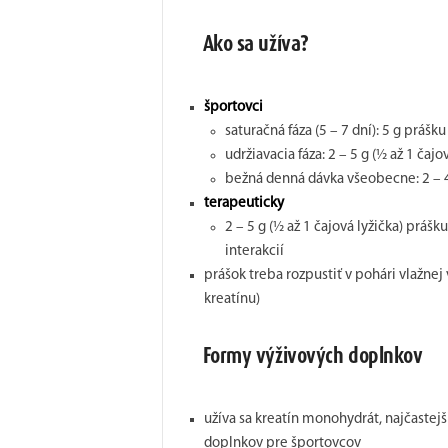
Ako sa užíva?
športovci
saturačná fáza (5 – 7 dní): 5 g prášk
udržiavacia fáza: 2 – 5 g (½ až 1 čaj
bežná denná dávka všeobecne: 2 – 4 g
terapeuticky
2 – 5 g (½ až 1 čajová lyžička) práš
interakcií
prášok treba rozpustiť v pohári vlažn
kreatínu)
Formy výživových doplnkov
užíva sa kreatín monohydrát, najčastej
doplnkov pre športovcov