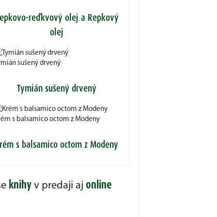
epkovo-reďkvový olej a Repkový
olej
ymián sušený drvený
Tymián sušený drvený
rém s balsamico octom z Modeny
rém s balsamico octom z Modeny
knihy
online
še
v predaji aj