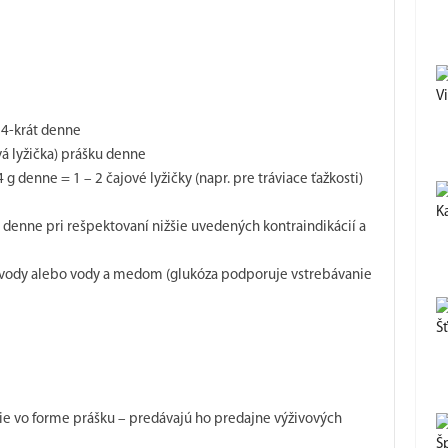
V
u 4-krát denne
ová lyžička) prášku denne
 denne = 1 – 2 čajové lyžičky (napr. pre tráviace ťažkosti)
K
ku denne pri rešpektovaní nižšie uvedených kontraindikácií a
ej vody alebo vody a medom (glukóza podporuje vstrebávanie
Š
šie vo forme prášku – predávajú ho predajne výživových
Š