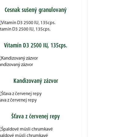
Cesnak sušený granulovaný
itamín D3 2500 IU, 135cps.
Vitamín D3 2500 IU, 135cps.
andizovaný zázvor
Kandizovaný zázvor
ťava z červenej repy
Šťava z červenej repy
paldové müsli chrumkavé