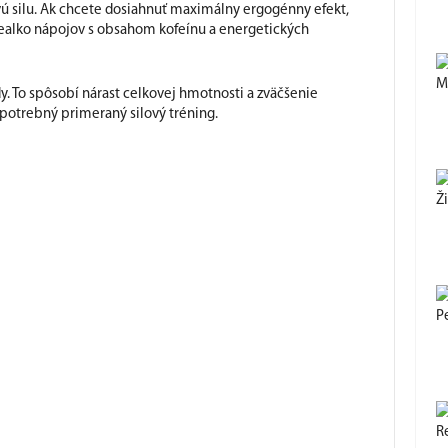
vú silu. Ak chcete dosiahnuť maximálny ergogénny efekt,
 nealko nápojov s obsahom kofeínu a energetických
M
dy. To spôsobí nárast celkovej hmotnosti a zväčšenie
 potrebný primeraný silový tréning.
Ži
P
R