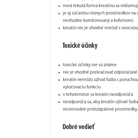
nová tekutá forma kreatínu sa reklamuj
je aj súčasťou rôznych prostriedkov na 
nevhodne kombinovaný a kofeínom)
kreatín nie je vhodné miešať s ovocnou
Toxické účinky
toxické účinky nie sú známe
nie je vhodné prekračovať odporúčané
kreatín nemôžu užívať ľudia s poruchou 
vylučovaciu funkciu
v tehotenstve sa kreatín neodporúča
neodporúča sa, aby kreatín užívali ľudia
nesteroidné protizápalové prostriedky, 
Dobré vedieť