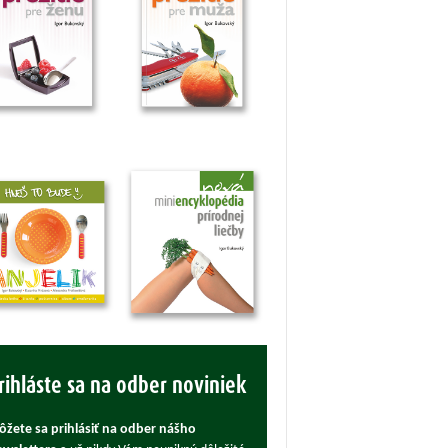
rihláste sa na odber noviniek
žete sa prihlásiť na odber nášho