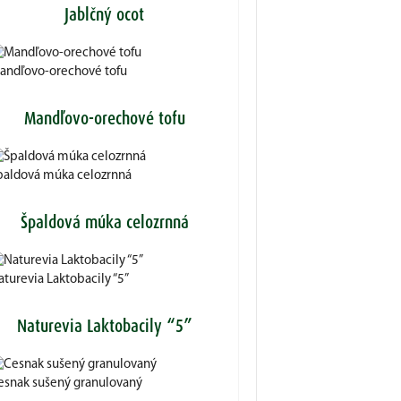
Jablčný ocot
andľovo-orechové tofu
Mandľovo-orechové tofu
paldová múka celozrnná
Špaldová múka celozrnná
turevia Laktobacily “5”
Naturevia Laktobacily “5”
esnak sušený granulovaný