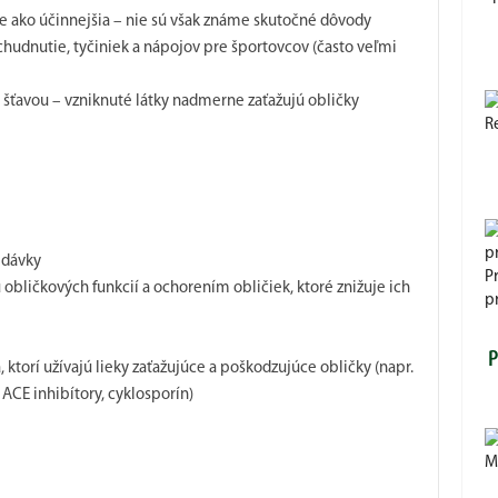
e ako účinnejšia – nie sú však známe skutočné dôvody
chudnutie, tyčiniek a nápojov pre športovcov (často veľmi
 šťavou – vzniknuté látky nadmerne zaťažujú obličky
R
 dávky
P
obličkových funkcií a ochorením obličiek, ktoré znižuje ich
pr
P
, ktorí užívajú lieky zaťažujúce a poškodzujúce obličky (napr.
ACE inhibítory, cyklosporín)
M