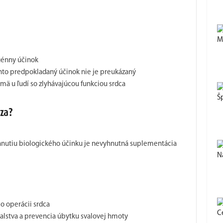
M
ogénny účinok
nto predpokladaný účinok nie je preukázaný
mä u ľudí so zlyhávajúcou funkciou srdca
Š
dza?
ahnutiu biologického účinku je nevyhnutná suplementácia
Na
o operácii srdca
C
alstva a prevencia úbytku svalovej hmoty