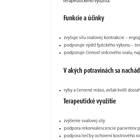
terapeutického využitia.
Funkcie a účinky
zvyšuje silu svalovej kontrakcie – erg
podporuje výdrž fyzického výkonu – te
podporuje činnosť srdcového svalu, naj
V akých potravinách sa nachá
ryby a červené mäso, avšak kvôli dosi
Terapeutické využitie
zvýšenie svalovej sily
podpora rekonvalescencie pacientov p
podpora liečby ochorení kostrového sv