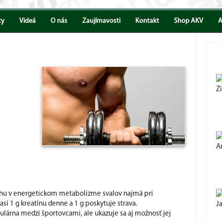
ty
Videá
O nás
Zaujímavosti
Kontakt
Shop AKV
A
Z
A
ohu v energetickom metabolizme svalov najmä pri
asi 1 g kreatínu denne a 1 g poskytuje strava.
J
lárna medzi športovcami, ale ukazuje sa aj možnosť jej