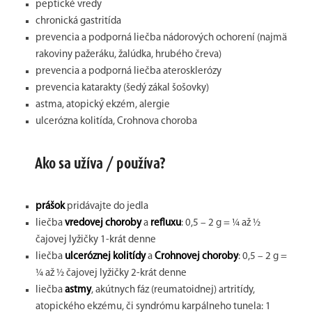
peptické vredy
chronická gastritída
prevencia a podporná liečba nádorových ochorení (najmä
rakoviny pažeráku, žalúdka, hrubého čreva)
prevencia a podporná liečba aterosklerózy
prevencia katarakty (šedý zákal šošovky)
astma, atopický ekzém, alergie
ulcerózna kolitída, Crohnova choroba
Ako sa užíva / používa?
prášok
pridávajte do jedla
liečba
vredovej choroby
a
refluxu
: 0,5 – 2 g = ¼ až ½
čajovej lyžičky 1-krát denne
liečba
ulceróznej kolitídy
a
Crohnovej choroby
: 0,5 – 2 g =
¼ až ½ čajovej lyžičky 2-krát denne
liečba
astmy
, akútnych fáz (reumatoidnej) artritídy,
atopického ekzému, či syndrómu karpálneho tunela: 1