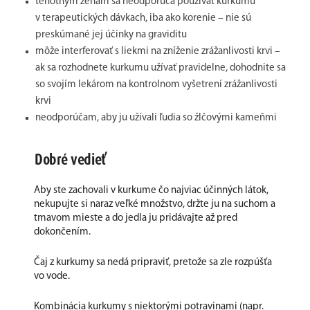
tehotným ženám sa neodporúča používať kurkumu
v terapeutických dávkach, iba ako korenie – nie sú
preskúmané jej účinky na graviditu
môže interferovať s liekmi na zníženie zrážanlivosti krvi –
ak sa rozhodnete kurkumu užívať pravidelne, dohodnite sa
so svojím lekárom na kontrolnom vyšetrení zrážanlivosti
krvi
neodporúčam, aby ju užívali ľudia so žlčovými kameňmi
Dobré vedieť
Aby ste zachovali v kurkume čo najviac účinných látok,
nekupujte si naraz veľké množstvo, držte ju na suchom a
tmavom mieste a do jedla ju pridávajte až pred
dokončením.
Čaj z kurkumy sa nedá pripraviť, pretože sa zle rozpúšťa
vo vode.
Kombinácia kurkumy s niektorými potravinami (napr.