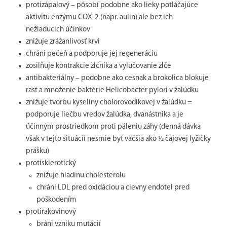
protizápalový – pôsobí podobne ako lieky potláčajúce
aktivitu enzýmu COX-2 (napr. aulin) ale bez ich
nežiaducich účinkov
znižuje zrážanlivosť krvi
chráni pečeň a podporuje jej regeneráciu
zosilňuje kontrakcie žlčníka a vylučovanie žlče
antibakteriálny – podobne ako cesnak a brokolica blokuje
rast a množenie baktérie Helicobacter pylori v žalúdku
znižuje tvorbu kyseliny cholorovodíkovej v žalúdku =
podporuje liečbu vredov žalúdka, dvanástnika a je
účinným prostriedkom proti páleniu záhy (denná dávka
však v tejto situácií nesmie byť väčšia ako ½ čajovej lyžičky
prášku)
protisklerotický
znižuje hladinu cholesterolu
chráni LDL pred oxidáciou a cievny endotel pred
poškodením
protirakovinový
bráni vzniku mutácií