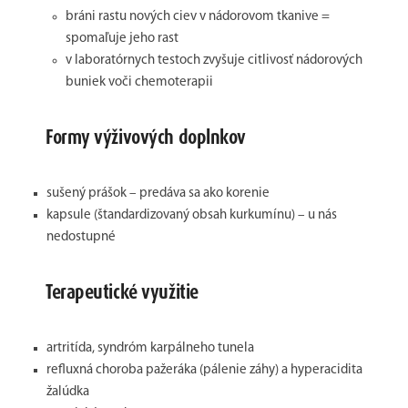
bráni rastu nových ciev v nádorovom tkanive =
spomaľuje jeho rast
v laboratórnych testoch zvyšuje citlivosť nádorových
buniek voči chemoterapii
Formy výživových doplnkov
sušený prášok – predáva sa ako korenie
kapsule (štandardizovaný obsah kurkumínu) – u nás
nedostupné
Terapeutické využitie
artritída, syndróm karpálneho tunela
refluxná choroba pažeráka (pálenie záhy) a hyperacidita
žalúdka