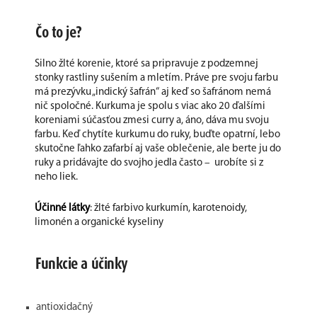
Čo to je?
Silno žlté korenie, ktoré sa pripravuje z podzemnej
stonky rastliny sušením a mletím. Práve pre svoju farbu
má prezývku „indický šafrán“ aj keď so šafránom nemá
nič spoločné. Kurkuma je spolu s viac ako 20 ďalšími
koreniami súčasťou zmesi curry a, áno, dáva mu svoju
farbu. Keď chytíte kurkumu do ruky, buďte opatrní, lebo
skutočne ľahko zafarbí aj vaše oblečenie, ale berte ju do
ruky a pridávajte do svojho jedla často – urobíte si z
neho liek.
Účinné látky
: žlté farbivo kurkumín, karotenoidy,
limonén a organické kyseliny
Funkcie a účinky
antioxidačný