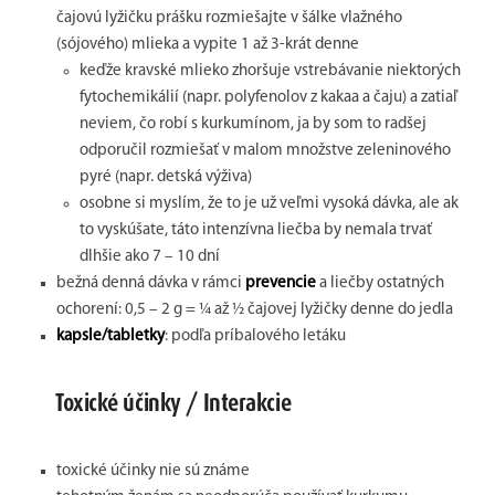
čajovú lyžičku prášku rozmiešajte v šálke vlažného
(sójového) mlieka a vypite 1 až 3-krát denne
keďže kravské mlieko zhoršuje vstrebávanie niektorých
fytochemikálií (napr. polyfenolov z kakaa a čaju) a zatiaľ
neviem, čo robí s kurkumínom, ja by som to radšej
odporučil rozmiešať v malom množstve zeleninového
pyré (napr. detská výživa)
osobne si myslím, že to je už veľmi vysoká dávka, ale ak
to vyskúšate, táto intenzívna liečba by nemala trvať
dlhšie ako 7 – 10 dní
bežná denná dávka v rámci
prevencie
a liečby ostatných
ochorení: 0,5 – 2 g = ¼ až ½ čajovej lyžičky denne do jedla
kapsle/tabletky
: podľa príbalového letáku
Toxické účinky / Interakcie
toxické účinky nie sú známe