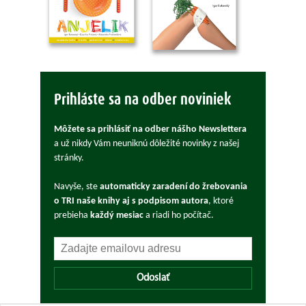
Prihláste sa na odber noviniek
Môžete sa prihlásiť na odber nášho Newslettera
a už nikdy Vám neuniknú dôležité novinky z našej
stránky.
Navyše, ste
automaticky zaradení do žrebovania
o TRI naše knihy aj s podpisom autora
, ktoré
prebieha
každý mesiac
a riadi ho počítač.
Odoslať