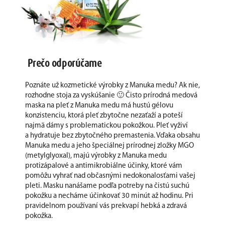
Prečo odporúčame
Poznáte už kozmetické výrobky z Manuka medu? Ak nie,
rozhodne stoja za vyskúšanie 🙂 Čisto prírodná medová
maska na pleť z Manuka medu má hustú gélovu
konzistenciu, ktorá pleť zbytočne nezaťaží a poteší
najmä dámy s problematickou pokožkou. Pleť vyživí
a hydratuje bez zbytočného premastenia. Vďaka obsahu
Manuka medu a jeho špeciálnej prírodnej zložky MGO
(metylglyoxal), majú výrobky z Manuka medu
protizápalové a antimikrobiálne účinky, ktoré vám
pomôžu vyhrať nad občasnými nedokonalosťami vašej
pleti. Masku nanášame podľa potreby na čistú suchú
pokožku a necháme účinkovať 30 minút až hodinu. Pri
pravidelnom používaní vás prekvapí hebká a zdravá
pokožka.