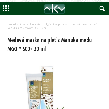
Encyklopedia
AKV
Úvodná stránka
Produkty
Hygienické potreby
Medová maska na pleť z
Manuka medu MGO™ 600+ 30 ml
Medová maska na pleť z Manuka medu
MGO™ 600+ 30 ml