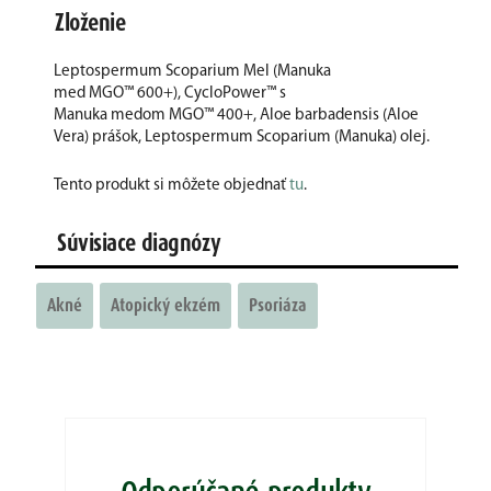
Zloženie
Leptospermum Scoparium Mel (Manuka
med MGO™ 600+), CycloPower™ s
Manuka medom MGO™ 400+, Aloe barbadensis (Aloe
Vera) prášok, Leptospermum Scoparium (Manuka) olej.
Tento produkt si môžete objednať
tu
.
Súvisiace diagnózy
Akné
Atopický ekzém
Psoriáza