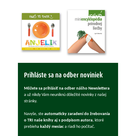
Prihláste sa na odber noviniek
Môžete sa prihlásiť na odber nášho Newslettera
a už nikdy Vám neuniknú dôležité novinky z našej
stránky.
Navyše, ste
automaticky zaradení do žrebovania
o TRI naše knihy aj s podpisom autora
, ktoré
prebieha
každý mesiac
a riadi ho počítač.