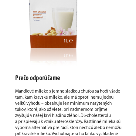
Prečo odporúčame
Mandľové mlieko s jemne sladkou chuťou sa hodí všade
tam, kam kravské mlieko, ale má oproti nemu jednu
veľkú výhodu – obsahuje len minimum nasýtených
tukov, ktoré, ako už viete, pri nadmernom príjme
zvyšujú v našej krvi hladinu zlého LDL-cholesterolu
a prispievajú k vzniku aterosklerózy. Rastlinné mlieka sú
výborná alternatíva pre ľudí, ktorí nechcú alebo nemôžu
piť kravské mlieko. Vychutnajte si ho ľahko vychladené