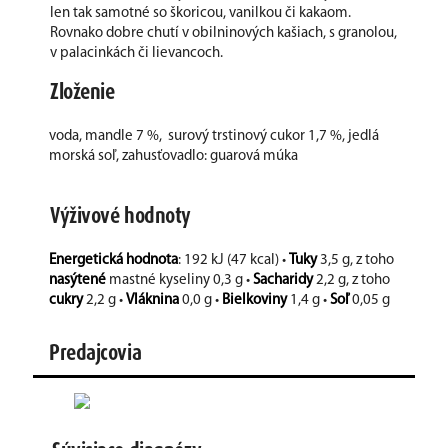
len tak samotné so škoricou, vanilkou či kakaom.
Rovnako dobre chutí v obilninových kašiach, s granolou,
v palacinkách či lievancoch.
Zloženie
voda, mandle 7 %, surový trstinový cukor 1,7 %, jedlá
morská soľ, zahusťovadlo: guarová múka
Výživové hodnoty
Energetická hodnota
: 192 kJ (47 kcal) •
Tuky
3,5 g, z toho
nasýtené
mastné kyseliny 0,3 g •
Sacharidy
2,2 g, z toho
cukry
2,2 g •
Vláknina
0,0 g •
Bielkoviny
1,4 g •
Soľ
0,05 g
Predajcovia