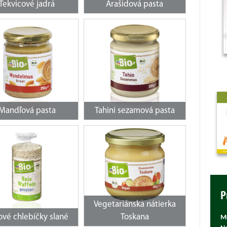
Tekvicové jadrá
Arašidová pasta
Mandľová pasta
Tahini sezamová pasta
P
Vegetariánska nátierka
ové chlebíčky slané
Toskana
Mô