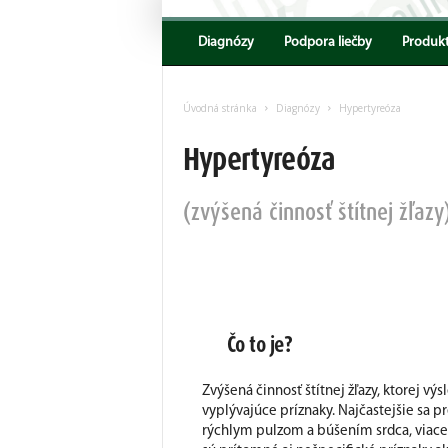
Encyklopedia
AKV
Diagnózy
Podpora liečby
Produk
Úvodná stránka
Diagnózy
Hypertyreóza
Hypertyreóza
(zvýšená činnosť štítnej žľazy
Čo to je?
Zvýšená činnosť štítnej žľazy, ktorej v
vyplývajúce príznaky. Najčastejšie sa pr
rýchlym pulzom a búšením srdca, viace