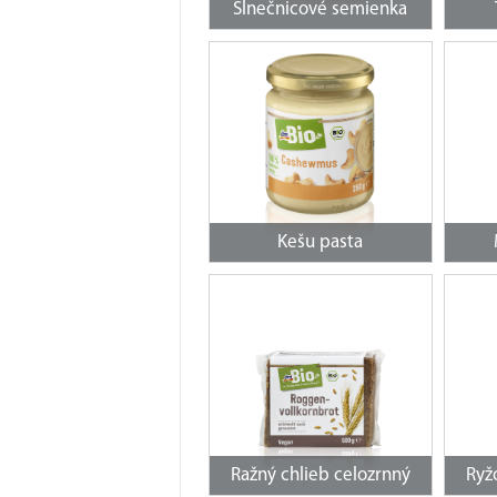
Slnečnicové semienka
Kešu pasta
Ražný chlieb celozrnný
Ryž