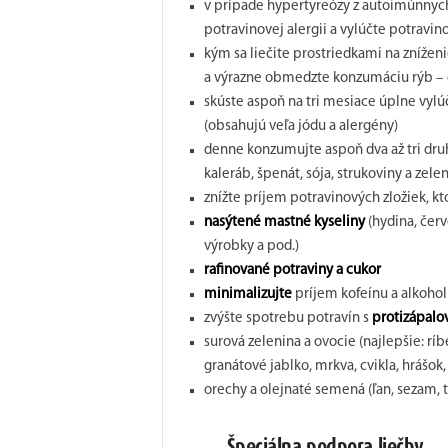
v prípade hypertyreózy z autoimúnnych
potravinovej alergii a vylúčte potravin
kým sa liečite prostriedkami na zníženi
a výrazne obmedzte konzumáciu rýb – 
skúste aspoň na tri mesiace úplne vyl
(obsahujú veľa jódu a alergény)
denne konzumujte aspoň dva až tri druhy 
kaleráb, špenát, sója, strukoviny a zel
znížte príjem potravinových zložiek, k
nasýtené mastné kyseliny
(hydina, červ
výrobky a pod.)
rafinované potraviny a cukor
minimalizujte
príjem kofeínu a alkohol
zvýšte spotrebu potravín s
protizápal
surová zelenina a ovocie (najlepšie: ríb
granátové jablko, mrkva, cvikla, hrášok,
orechy a olejnaté semená (ľan, sezam, t