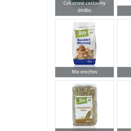
Celozrnné cestoviny
dmBio
Mix orechov