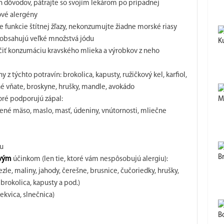
 dôvodov, pátrajte so svojím lekárom po prípadnej
ové alergény
e funkcie štítnej žľazy, nekonzumujte žiadne morské riasy
obsahujú veľké množstvá jódu
K
účiť konzumáciu kravského mlieka a výrobkov z neho
z týchto potravín: brokolica, kapusty, ružičkový kel, karfiol,
ené vňate, broskyne, hrušky, mandle, avokádo
toré podporujú zápal:
M
ené mäso, maslo, masť, údeniny, vnútornosti, mliečne
u
B
ovým
účinkom (len tie, ktoré vám nespôsobujú alergiu):
ezle, maliny, jahody, čerešne, brusnice, čučoriedky, hrušky,
 brokolica, kapusty a pod.)
ekvica, slnečnica)
B