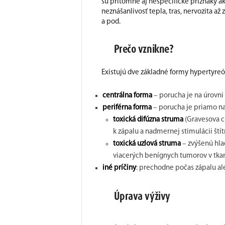
sú prítomné aj nešpecifické príznaky ak
neznášanlivosť tepla, tras, nervozita a
a pod.
Prečo vznikne?
Existujú dve základné formy hypertyreó
centrálna forma
– porucha je na úrovni
periférna forma
– porucha je priamo na 
toxická difúzna struma
(Gravesova c
k zápalu a nadmernej stimulácii štít
toxická uzlová struma
– zvýšenú hl
viacerých benígnych tumorov v tkani
iné príčiny
: prechodne počas zápalu al
Úprava výživy