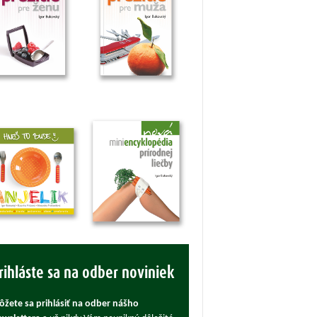
rihláste sa na odber noviniek
žete sa prihlásiť na odber nášho