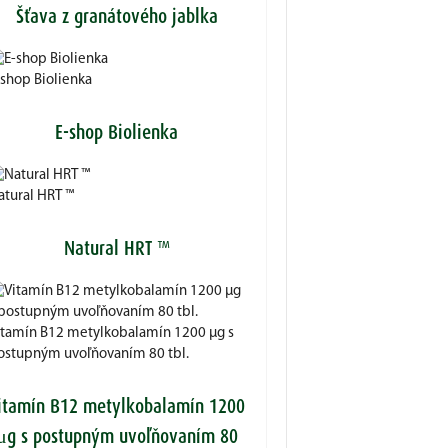
Šťava z granátového jablka
-shop Biolienka
E-shop Biolienka
atural HRT ™
Natural HRT ™
itamín B12 metylkobalamín 1200 μg s
ostupným uvoľňovaním 80 tbl.
itamín B12 metylkobalamín 1200
μg s postupným uvoľňovaním 80