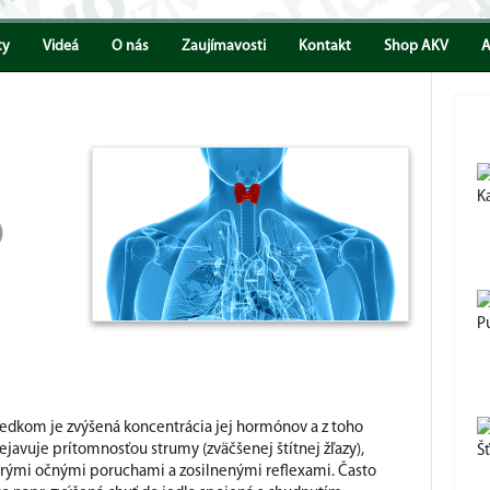
ty
Videá
O nás
Zaujímavosti
Kontakt
Shop AKV
A
K
)
P
ýsledkom je zvýšená koncentrácia jej hormónov a z toho
ejavuje prítomnosťou strumy (zväčšenej štítnej žľazy),
Š
rými očnými poruchami a zosilnenými reflexami. Často