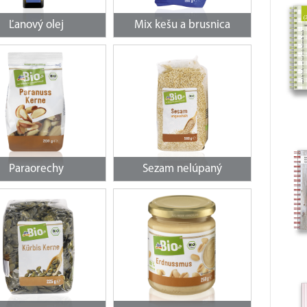
Ľanový olej
Mix kešu a brusnica
Paraorechy
Sezam nelúpaný