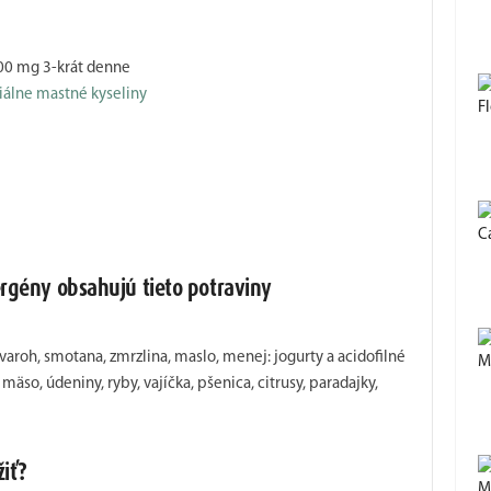
00 mg 3-krát denne
iálne mastné kyseliny
Fl
C
ergény obsahujú tieto potraviny
tvaroh, smotana, zmrzlina, maslo, menej: jogurty a acidofilné
M
äso, údeniny, ryby, vajíčka, pšenica, citrusy, paradajky,
žiť?
M