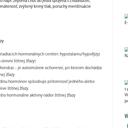
o napr. zvýšená chuť do jedla spojená s chudnutím,
ž zmätenosť, zvýšený krvný tlak, poruchy menštruácie
E
zy
 riadiacich hormonálnych centier: hypotalamu/hypofýzy)
N
úrovni štítnej žľazy)
horoba) – je autoimúnne ochorenie, pri ktorom dochádza
nej žľazy
adinu hormónov spôsobuje prítomnosť jedného alebo
ve štítnej žľazy
V
ebo hormonálne aktívny nádor štítnej žľazy
p
V