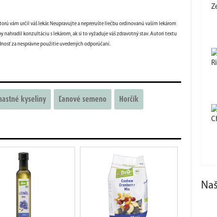
Z
ktorú vám určil váš lekár. Neupravujte a neprerušte liečbu ordinovanú vaším lekárom
y nahradil konzultáciu s lekárom, ak si to vyžaduje váš zdravotný stav. Autori textu
ednosť za nesprávne použitie uvedených odporúčaní.
R
mastné kyseliny
Ľanové semeno
Horčík
C
Na