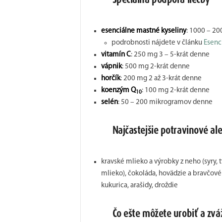
Špeciálna podpora liečby
esenciálne mastné kyseliny
: 1000 – 20
podrobnosti nájdete v článku
Esenc
vitamín C
: 250 mg 3 – 5-krát denne
vápnik
: 500 mg 2-krát denne
horčík
: 200 mg 2 až 3-krát denne
koenzým Q
: 100 mg 2-krát denne
10
selén
: 50 – 200 mikrogramov denne
Najčastejšie potravinové al
kravské mlieko a výrobky z neho (syry, 
mlieko), čokoláda, hovädzie a bravčové m
kukurica, arašidy, droždie
Čo ešte môžete urobiť a zvá