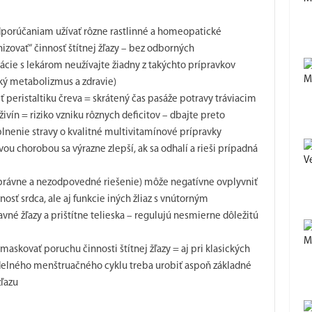
dporúčaniam užívať rôzne rastlinné a homeopatické
izovať“ činnosť štítnej žľazy – bez odborných
ácie s lekárom neužívajte žiadny z takýchto prípravkov
M
ký metabolizmus a zdravie)
iť peristaltiku čreva = skrátený čas pasáže potravy tráviacim
vín = riziko vzniku rôznych deficitov – dbajte preto
plnenie stravy o kvalitné multivitamínové prípravky
ou chorobou sa výrazne zlepší, ak sa odhalí a rieši prípadná
V
nesprávne a nezodpovedné riešenie) môže negatívne ovplyvniť
sť srdca, ale aj funkcie iných žliaz s vnútorným
vné žľazy a prištítne telieska – regulujú nesmierne dôležitú
M
kovať poruchu činnosti štítnej žľazy = aj pri klasických
idelného menštruačného cyklu treba urobiť aspoň základné
žľazu