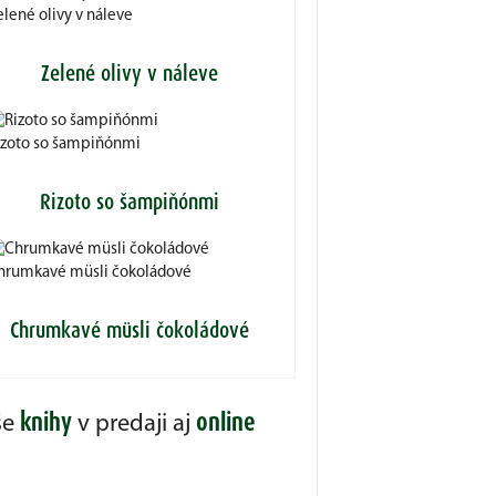
elené olivy v náleve
Zelené olivy v náleve
izoto so šampiňónmi
Rizoto so šampiňónmi
hrumkavé müsli čokoládové
Chrumkavé müsli čokoládové
knihy
online
še
v predaji aj