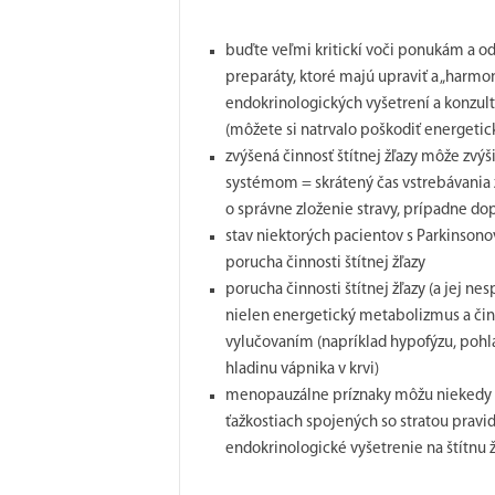
buďte veľmi kritickí voči ponukám a o
preparáty, ktoré majú upraviť a „harmon
endokrinologických vyšetrení a konzult
(môžete si natrvalo poškodiť energetic
zvýšená činnosť štítnej žľazy môže zvýš
systémom = skrátený čas vstrebávania ži
o správne zloženie stravy, prípadne do
stav niektorých pacientov s Parkinsonov
porucha činnosti štítnej žľazy
porucha činnosti štítnej žľazy (a jej 
nielen energetický metabolizmus a činno
vylučovaním (napríklad hypofýzu, pohla
hladinu vápnika v krvi)
menopauzálne príznaky môžu niekedy mas
ťažkostiach spojených so stratou prav
endokrinologické vyšetrenie na štítnu 