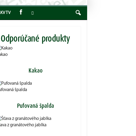
KV TV
Odporúčané produkty
akao
Kakao
ufovaná špalda
Pufovaná špalda
ťava z granátového jablka