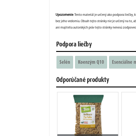
Upozornenie
: Tento materiál je určený ako podpora liečby, 
bez jeho vedomia. Obsah tejto stránky nie je určený na to, ab
ani majitelia autorských práv tejto stránky nenesú zodpov
Podpora liečby
Selén
Koenzým Q10
Esenciálne 
Odporúčané produkty