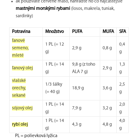
ak používate červené mäso, nahraďte ho čo najčastejšie
mastnými morskými rybami
(losos, makrela, tuniak,
sardinky)
Potravina
Množstvo
PUFA
MUFA
SFA
ľanové
1 PL (= 12
0,4
semeno,
2,9 g
0,8 g
g)
g
mleté
1 PL (= 14
9,8 g (z toho
1,3
ľanový olej
2,9 g
g)
ALA 7 g)
g
vlašské
1/3 šálky
2,5
orechy,
18,9 g
3,6 g
(= 40 g)
g
sekané
1 PL (= 14
2,0
sójový olej
7,9 g
3,2 g
g)
g
1 PL (= 14
4,0
rybí olej
4,3 g
4,8 g
g)
g
PL = polievková lyžica