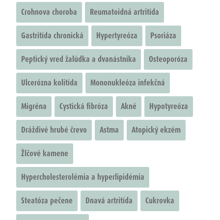
Crohnova choroba
Reumatoidná artritída
Gastritída chronická
Hypertyreóza
Psoriáza
Peptický vred žalúdka a dvanástnika
Osteoporóza
Ulcerózna kolitída
Mononukleóza infekčná
Migréna
Cystická fibróza
Akné
Hypotyreóza
Dráždivé hrubé črevo
Astma
Atopický ekzém
Žlčové kamene
Hypercholesterolémia a hyperlipidémia
Steatóza pečene
Dnavá artritída
Cukrovka