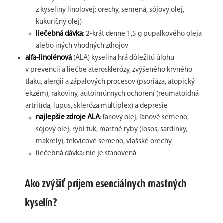
z kyseliny linolovej: orechy, semená, sójový olej,
kukuričný olej)
liečebná dávka
: 2-krát denne 1,5 g pupalkového oleja
alebo iných vhodných zdrojov
alfa-linolénová
(ALA) kyselina hrá dôležitú úlohu
v prevencii a liečbe aterosklerózy, zvýšeného krvného
tlaku, alergii a zápalových procesov (psoriáza, atopický
ekzém), rakoviny, autoimúnnych ochorení (reumatoidná
artritída, lupus, skleróza multiplex) a depresie
najlepšie zdroje ALA
: ľanový olej, ľanové semeno,
sójový olej, rybí tuk, mastné ryby (losos, sardinky,
makrely), tekvicové semeno, vlašské orechy
liečebná dávka: nie je stanovená
Ako zvýšiť príjem esenciálnych mastných
kyselín?