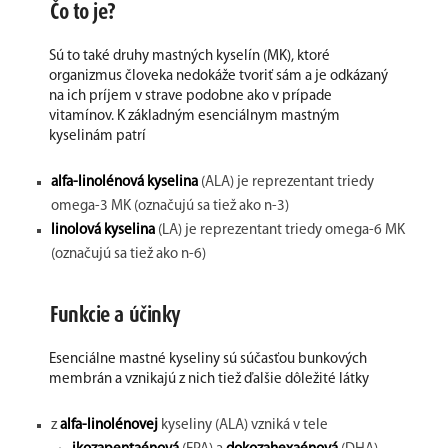
Čo to je?
Sú to také druhy mastných kyselín (MK), ktoré
organizmus človeka nedokáže tvoriť sám a je odkázaný
na ich príjem v strave podobne ako v prípade
vitamínov. K základným esenciálnym mastným
kyselinám patrí
alfa-linolénová kyselina
(ALA) je reprezentant triedy
omega-3 MK (označujú sa tiež ako n-3)
linolová kyselina
(LA) je reprezentant triedy omega-6 MK
(označujú sa tiež ako n-6)
Funkcie a účinky
Esenciálne mastné kyseliny sú súčasťou bunkových
membrán a vznikajú z nich tiež ďalšie dôležité látky
z
alfa-linolénovej
kyseliny (ALA) vzniká v tele