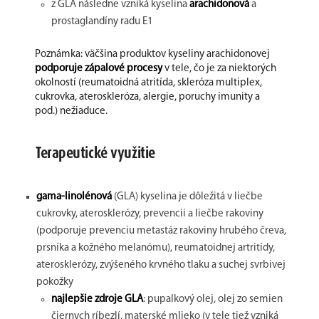
z GLA následne vzniká kyselina
arachidonová
a
prostaglandíny radu E1
Poznámka: väčšina produktov kyseliny arachidonovej
podporuje zápalové procesy
v tele, čo je za niektorých
okolností (reumatoidná atritída, skleróza multiplex,
cukrovka, ateroskleróza, alergie, poruchy imunity a
pod.) nežiaduce.
Terapeutické využitie
gama-linolénová
(GLA) kyselina je dôležitá v liečbe
cukrovky, aterosklerózy, prevencii a liečbe rakoviny
(podporuje prevenciu metastáz rakoviny hrubého čreva,
prsníka a kožného melanómu), reumatoidnej artritídy,
aterosklerózy, zvýšeného krvného tlaku a suchej svrbivej
pokožky
najlepšie zdroje GLA
: pupalkový olej, olej zo semien
čiernych ríbezlí, materské mlieko (v tele tiež vzniká