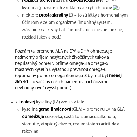
ikozapentaénová
(EPA) a
dokozahexaénová
(DHA)
kyselina (poznáte ich z reklamy a z rybích tukov
)
niektoré
prostaglandíny
E3 – to sú látky s hormonálnym
účinkom v celom organizme (imunitný systém,
zrážanie krvi, krvný tlak, činnosť srdca, cievne funkcie,
rozklad tukov a pod.)
Poznámka: premenu ALA na EPA a DHA obmedzuje
nadmerný príjem nasýtených živočíšnych tukov a
nepriaznivý pomer v príjme omega-3 a omega-6
mastných kyselín s výraznou prevahou omega-6
(optimálny pomer omega-6:omega-3 by mal byť
menej
ako 4:1
– u väčšiny našich pacientov nachádzame
nevhodný, oveľa vyšší pomer)
z
linolovej
kyseliny (LA) vzniká v tele
kyselina
gama-linolénová
(GLA) – premenu LA na GLA
obmedzuje
cukrovka, častá konzumácia alkoholu,
starnutie, atopický ekzém, reaumatoidná artritída a
rakovina