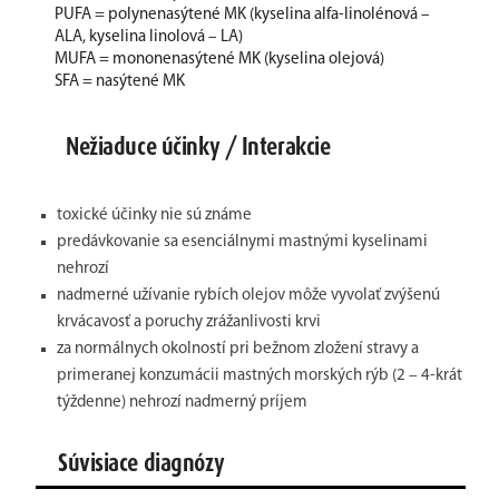
PUFA = polynenasýtené MK (kyselina alfa-linolénová –
ALA, kyselina linolová – LA)
MUFA = mononenasýtené MK (kyselina olejová)
SFA = nasýtené MK
Nežiaduce účinky / Interakcie
toxické účinky nie sú známe
predávkovanie sa esenciálnymi mastnými kyselinami
nehrozí
nadmerné užívanie rybích olejov môže vyvolať zvýšenú
krvácavosť a poruchy zrážanlivosti krvi
za normálnych okolností pri bežnom zložení stravy a
primeranej konzumácii mastných morských rýb (2 – 4-krát
týždenne) nehrozí nadmerný príjem
Súvisiace diagnózy