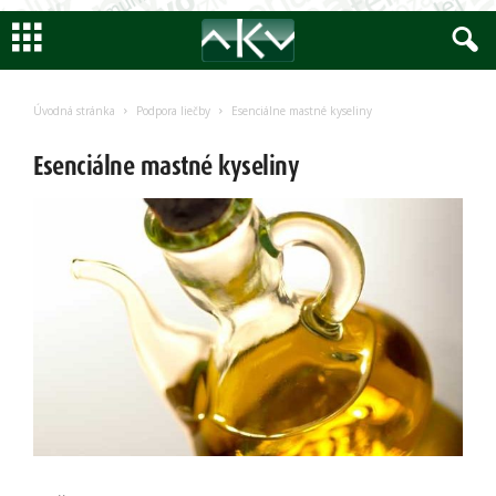
Encyklopedia
AKV
Úvodná stránka
Podpora liečby
Esenciálne mastné kyseliny
Esenciálne mastné kyseliny