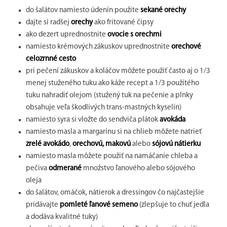
do šalátov namiesto údenín použite
sekané orechy
dajte si radšej
orechy
ako fritované čipsy
ako dezert uprednostnite
ovocie s orechmi
namiesto krémových zákuskov uprednostnite
orechové
celozrnné cesto
pri pečení zákuskov a koláčov môžete použiť často aj o 1/3
menej stuženého tuku ako káže recept a 1/3 použitého
tuku nahradiť olejom (stužený tuk na pečenie a plnky
obsahuje veľa škodlivých trans-mastných kyselín)
namiesto syra si vložte do sendviča plátok
avokáda
namiesto masla a margarínu si na chlieb môžete natrieť
zrelé avokádo
,
orechovú, makovú
alebo
sójovú nátierku
namiesto masla môžete použiť na namáčanie chleba a
pečiva
odmerané
množstvo ľanového alebo sójového
oleja
do šalátov, omáčok, nátierok a dressingov čo najčastejšie
pridávajte
pomleté ľanové semeno
(zlepšuje to chuť jedla
a dodáva kvalitné tuky)