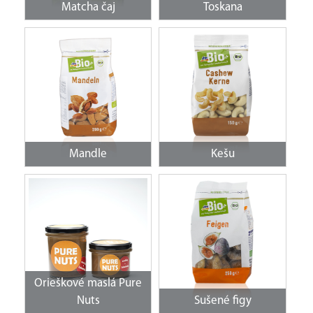
Matcha čaj
Toskana
Mandle
Kešu
Orieškové maslá Pure
Nuts
Sušené figy