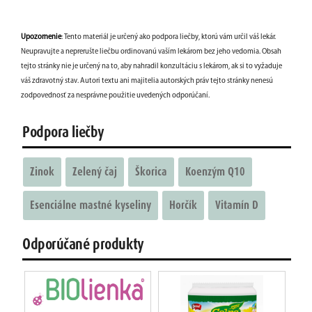
Upozornenie
: Tento materiál je určený ako podpora liečby, ktorú vám určil váš lekár.
Neupravujte a neprerušte liečbu ordinovanú vaším lekárom bez jeho vedomia. Obsah
tejto stránky nie je určený na to, aby nahradil konzultáciu s lekárom, ak si to vyžaduje
váš zdravotný stav. Autori textu ani majitelia autorských práv tejto stránky nenesú
zodpovednosť za nesprávne použitie uvedených odporúčaní.
Podpora liečby
Zinok
Zelený čaj
Škorica
Koenzým Q10
Esenciálne mastné kyseliny
Horčík
Vitamín D
Odporúčané produkty