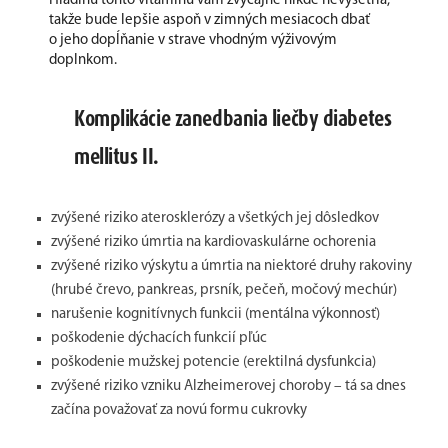
Hladinu tohto vitamínu vám zvyčajne nikde nevyšetria,
takže bude lepšie aspoň v zimných mesiacoch dbať
o jeho dopĺňanie v strave vhodným výživovým
doplnkom.
Komplikácie zanedbania liečby diabetes
mellitus II.
zvýšené riziko aterosklerózy a všetkých jej dôsledkov
zvýšené riziko úmrtia na kardiovaskulárne ochorenia
zvýšené riziko výskytu a úmrtia na niektoré druhy rakoviny
(hrubé črevo, pankreas, prsník, pečeň, močový mechúr)
narušenie kognitívnych funkcii (mentálna výkonnosť)
poškodenie dýchacích funkcií pľúc
poškodenie mužskej potencie (erektilná dysfunkcia)
zvýšené riziko vzniku Alzheimerovej choroby – tá sa dnes
začína považovať za novú formu cukrovky