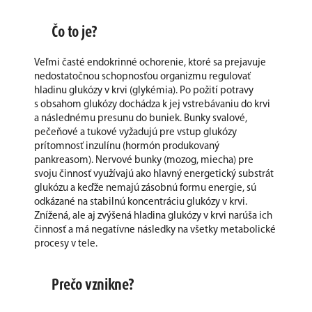
Čo to je?
Veľmi časté endokrinné ochorenie, ktoré sa prejavuje
nedostatočnou schopnosťou organizmu regulovať
hladinu glukózy v krvi (glykémia). Po požití potravy
s obsahom glukózy dochádza k jej vstrebávaniu do krvi
a následnému presunu do buniek. Bunky svalové,
pečeňové a tukové vyžadujú pre vstup glukózy
prítomnosť inzulínu (hormón produkovaný
pankreasom). Nervové bunky (mozog, miecha) pre
svoju činnosť využívajú ako hlavný energetický substrát
glukózu a keďže nemajú zásobnú formu energie, sú
odkázané na stabilnú koncentráciu glukózy v krvi.
Znížená, ale aj zvýšená hladina glukózy v krvi narúša ich
činnosť a má negatívne následky na všetky metabolické
procesy v tele.
Prečo vznikne?