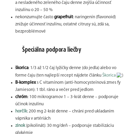
a nesladeného zeleného čaju denne zvýšia účinnosť
inzulínu o 20 – 50 %
nekonzumujte často
grapefruit
: naringenín (flavonoid)
znižuje účinnosť inzulínu, ostatné citrusy sú, zdá sa,
bezproblémové
Špeciálna podpora liečby
škorica
: 1/3 až 1/2 čaj lyžičky denne (do jedla) alebo vo
forme čaju (ten najlepší recept nájdete článku
Škorica
)
B-komplex
s C vitamínom (anti-homocysteínová zmes fy
Jamieson): 1 tbl. ráno a večer pred jedlom
chróm
: 100 mikrogramov 1 – 3-krát denne – podporuje
účinok inzulínu
horčík
: 200 mg 2-krát denne – chráni pred ukladaním
vápnika v artériách
zinok
(pikolinát): 30 mg/deň – podporuje stabilizáciu
glykémie