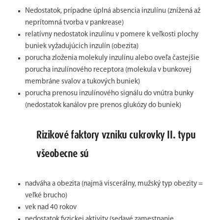
Nedostatok, prípadne úplná absencia inzulínu (znížená až
neprítomná tvorba v pankrease)
relatívny nedostatok inzulínu v pomere k veľkosti plochy
buniek vyžadujúcich inzulín (obezita)
porucha zloženia molekuly inzulínu alebo oveľa častejšie
porucha inzulínového receptora (molekula v bunkovej
membráne svalov a tukových buniek)
porucha prenosu inzulínového signálu do vnútra bunky
(nedostatok kanálov pre prenos glukózy do buniek)
Rizikové faktory vzniku cukrovky II. typu
všeobecne sú
nadváha a obezita (najmä viscerálny, mužský typ obezity =
veľké brucho)
vek nad 40 rokov
nedostatok fyzickej aktivity (sedavé zamestnanie,