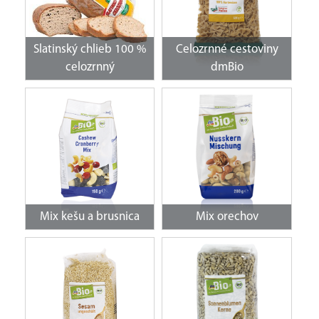
Slatinský chlieb 100 %
Celozrnné cestoviny
celozrnný
dmBio
Mix kešu a brusnica
Mix orechov