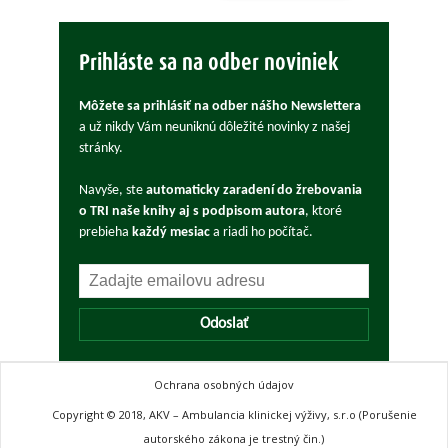
Prihláste sa na odber noviniek
Môžete sa prihlásiť na odber nášho Newslettera
a už nikdy Vám neuniknú dôležité novinky z našej
stránky.
Navyše, ste
automaticky zaradení do žrebovania
o TRI naše knihy aj s podpisom autora
, ktoré
prebieha
každý mesiac
a riadi ho počítač.
Odoslať
Ochrana osobných údajov
Copyright © 2018, AKV – Ambulancia klinickej výživy, s.r.o (Porušenie
autorského zákona je trestný čin.)