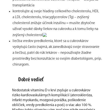
transplantácia
kontrolujte aj svoje hladiny celkového cholesterolu, HDL
a LDL cholesterolu, triacyglycerolov (Tg) – zvýšený
cholesterol znižuje účinok inzulínu = musíte zbytočne
užívať vysoké dávky liekov na cukrovku a k tomu lieky na
zvýšený cholesterol
liečba vredov predkolenia, ktoré sa u cukrovkárov
vyskytujú často (najmä, ak zanedbávajú svoje stravovanie
a liečbu), patrí do rúk lekárov – nepoužívajte žiadne
prostriedky bez konzultácie so svojím diabetológom, príp.
chirurgom.
Dobré vedieť
Nedostatok vitamínu D v krvi zvyšuje u cukrovkárov
riziko kardiovaskulárnych komplikácií (ateroskleróza,
infarkt myokardu, mozgová porážka, poškodenie
obličiek, vredy predkolenia a pod.) o viac ako 100 %.