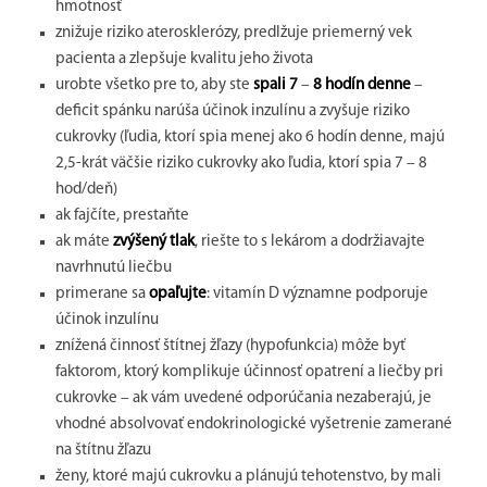
hmotnosť
znižuje riziko aterosklerózy, predlžuje priemerný vek
pacienta a zlepšuje kvalitu jeho života
urobte všetko pre to, aby ste
spali 7
–
8 hodín denne
–
deficit spánku narúša účinok inzulínu a zvyšuje riziko
cukrovky (ľudia, ktorí spia menej ako 6 hodín denne, majú
2,5-krát väčšie riziko cukrovky ako ľudia, ktorí spia 7 – 8
hod/deň)
ak fajčíte, prestaňte
ak máte
zvýšený tlak
, riešte to s lekárom a dodržiavajte
navrhnutú liečbu
primerane sa
opaľujte
: vitamín D významne podporuje
účinok inzulínu
znížená činnosť štítnej žľazy (hypofunkcia) môže byť
faktorom, ktorý komplikuje účinnosť opatrení a liečby pri
cukrovke – ak vám uvedené odporúčania nezaberajú, je
vhodné absolvovať endokrinologické vyšetrenie zamerané
na štítnu žľazu
ženy, ktoré majú cukrovku a plánujú tehotenstvo, by mali