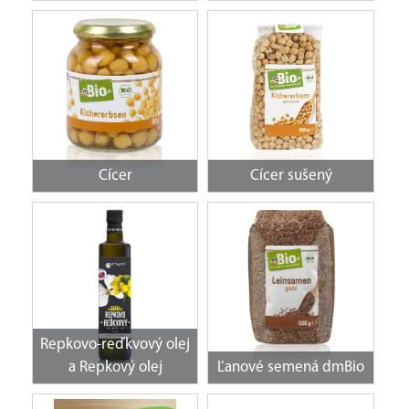
Cícer
Cícer sušený
Repkovo-reďkvový olej
a Repkový olej
Ľanové semená dmBio