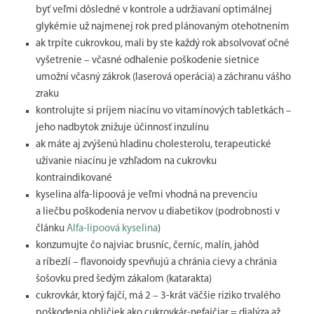
byť veľmi dôsledné v kontrole a udržiavaní optimálnej
glykémie už najmenej rok pred plánovaným otehotnením
ak trpíte cukrovkou, mali by ste každý rok absolvovať očné
vyšetrenie – včasné odhalenie poškodenie sietnice
umožní včasný zákrok (laserová operácia) a záchranu vášho
zraku
kontrolujte si príjem niacínu vo vitamínových tabletkách –
jeho nadbytok znižuje účinnosť inzulínu
ak máte aj zvýšenú hladinu cholesterolu, terapeutické
užívanie niacínu je vzhľadom na cukrovku
kontraindikované
kyselina alfa-lipoová je veľmi vhodná na prevenciu
a liečbu poškodenia nervov u diabetikov (podrobnosti v
článku
Alfa-lipoová kyselina
)
konzumujte čo najviac brusníc, černíc, malín, jahôd
a ríbezlí – flavonoidy spevňujú a chránia cievy a chránia
šošovku pred šedým zákalom (katarakta)
cukrovkár, ktorý fajčí, má 2 – 3-krát väčšie riziko trvalého
poškodenia obličiek ako cukrovkár-nefajčiar = dialýza až