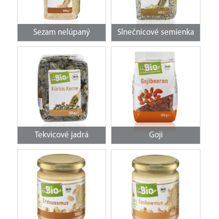
Sezam nelúpaný
Slnečnicové semienka
Tekvicové jadrá
Goji