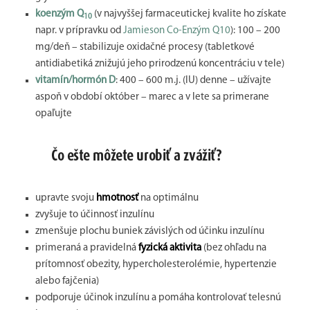
koenzým Q
(v najvyššej farmaceutickej kvalite ho získate
10
napr. v prípravku od
Jamieson Co-Enzým Q10
): 100 – 200
mg/deň – stabilizuje oxidačné procesy (tabletkové
antidiabetiká znižujú jeho prirodzenú koncentráciu v tele)
vitamín/hormón D
: 400 – 600 m.j. (IU) denne – užívajte
aspoň v období október – marec a v lete sa primerane
opaľujte
Čo ešte môžete urobiť a zvážiť?
upravte svoju
hmotnosť
na optimálnu
zvyšuje to účinnosť inzulínu
zmenšuje plochu buniek závislých od účinku inzulínu
primeraná a pravidelná
fyzická aktivita
(bez ohľadu na
prítomnosť obezity, hypercholesterolémie, hypertenzie
alebo fajčenia)
podporuje účinok inzulínu a pomáha kontrolovať telesnú