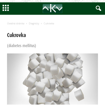
Encyklopedia
AKV
Úvodná stránka
Diagnózy
Cukrovka
Cukrovka
(diabetes mellitus)