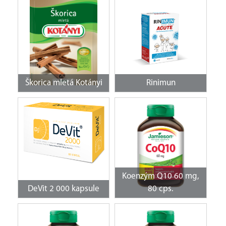
Škorica mletá Kotányi
Rinimun
Koenzým Q10 60 mg,
DeVit 2 000 kapsule
80 cps.