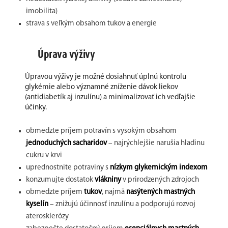
imobilita)
strava s veľkým obsahom tukov a energie
Úprava výživy
Úpravou výživy je možné dosiahnuť úplnú kontrolu
glykémie alebo významné zníženie dávok liekov
(antidiabetík aj inzulínu) a minimalizovať ich vedľajšie
účinky.
obmedzte príjem potravín s vysokým obsahom
jednoduchých sacharidov
– najrýchlejšie narušia hladinu
cukru v krvi
uprednostnite potraviny s
nízkym glykemickým indexom
konzumujte dostatok
vlákniny
v prirodzených zdrojoch
obmedzte príjem
tukov
, najmä
nasýtených mastných
kyselín
– znižujú účinnosť inzulínu a podporujú rozvoj
aterosklerózy