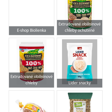
Extrudované obilninové
E-shop Biolienka
chleby ochutené
Extrudované obilninové
chleby
Lider snacky