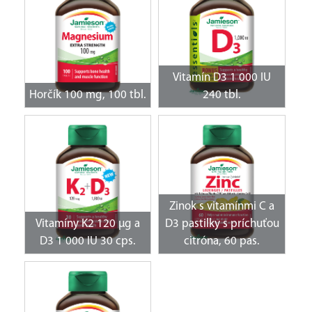
Vitamín D3 1 000 IU
Horčík 100 mg, 100 tbl.
240 tbl.
Zinok s vitamínmi C a
Vitamíny K2 120 μg a
D3 pastilky s príchuťou
D3 1 000 IU 30 cps.
citróna, 60 pas.