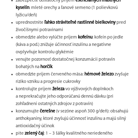
zabezpečte dostatočný príjem
esenciálnych mastných
kyselín
: mleté orechy a ľanové semeno (1 polievkovú
lyžicu/deň)
uprednostnite
ľahko stráviteľné rastlinné bielkoviny
pred
živočíšnymi potravinami
obmedzte alebo vylúčte príjem
kofeínu
: kofeín po jedle
(káva a pod.) znižuje účinnosť inzulínu a negatívne
ovplyvňuje kontrolu glykémie
venujte pozornosť dostatočnej konzumácii potravín
bohatých na
horčík
obmedzte príjem červeného mäsa:
hémové železo
zvyšuje
riziko vzniku a progresie cukrovky
kontrolujte príjem
železa
vo výživových doplnkoch
a neprekračujte jeho odporúčanú dennú dávku (pri
zohľadnení ostatných zdrojov z potravín)
konzumujte
čerešne
(v sezóne aspoň 300 g/deň): obsahujú
anthokyaníny, ktoré zvyšujú účinnosť inzulínu a majú silný
antioxidačný účinok
pite
zelený čaj
: 1 – 3 šálky kvalitného neriedeného